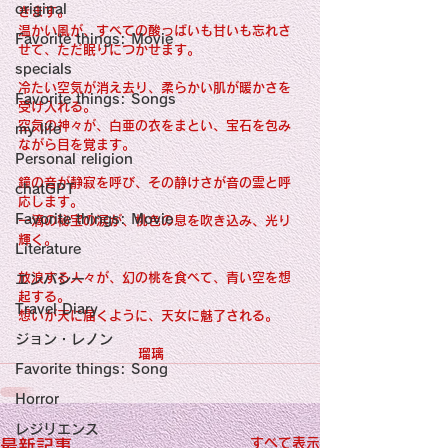
original
きます。
温かい風が、すべての酸っぱいも甘いも忘れさ
Favorite things: Movie
せて、ただ眠りにつかせます。
specials
冷たい空気が消え去り、柔らかい肌が暖かさを
Favorite things: Songs
受け入れる。
空気の神々が、白亜の衣をまとい、宝石を包み
my life
ながら目を覚ます。
Personal religion
鐘の音が静寂を呼び、その静けさが音の霊と呼
chatGPT
応します。
Favorite things: Movie
一滴の秘宝の涙が、桃色の息を吹き込み、光り
輝く。
Literature
放浪する人々が、幻の桃を食べて、青い空を想
エンパシー
起する。
Travel Diary
想いが天に届くように、天女に魅了される。
ジョン・レノン
                              瑠璃
Favorite things: Song
Horror
レジリエンス
すべて表示
最新記事