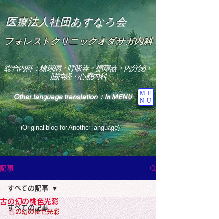
医療法人社団あすなろ会
フォレストクリニックオダサガ内科
総合内科：糖尿病・呼吸器・循環器・内分泌・
脳神経・心療内科
ME
Other language translation：In MENU
NU
(Original blog for Another language)
"The Heavens: Beyond the Universe: The World 
Where the God of Light Resides"

記事
総合内科専門医

糖尿病

すべての記事
心

神経内科専門医

古の幻の桃色光彩
糖尿病

すべての記事
World Wide Blog

古の幻の桃色光彩