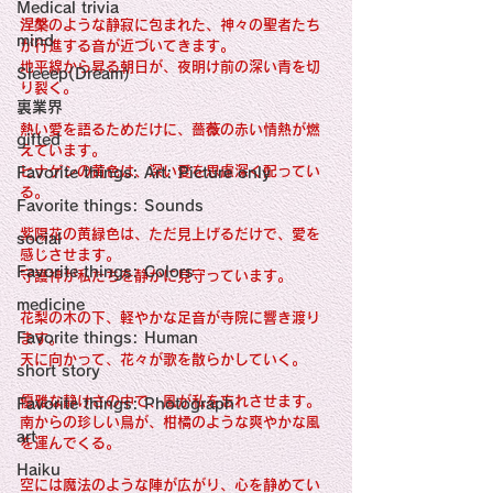
感性診療

Medical trivia
Synesthesia

涅槃のような静寂に包まれた、神々の聖者たち
Personal Religion
mind
が行進する音が近づいてきます。
地平線から昇る朝日が、夜明け前の深い青を切
Sleeep(Dream）
り裂く。
裏業界
熱い愛を語るためだけに、薔薇の赤い情熱が燃
gifted
えています。
ヒナゲシの黄色は、深い愛を思慮深く配ってい
Favorite things: Art: Picture only
る。
Favorite things: Sounds
紫陽花の黄緑色は、ただ見上げるだけで、愛を
social
感じさせます。
Favorite things: Colors
守護神が私たちを静かに見守っています。
medicine
花梨の木の下、軽やかな足音が寺院に響き渡り
Favorite things: Human
ます。
天に向かって、花々が歌を散らかしていく。
short story
優雅な静けさの中で、風が私を忘れさせます。
Favorite things: Photograph
南からの珍しい鳥が、柑橘のような爽やかな風
art
を運んでくる。
Haiku
空には魔法のような陣が広がり、心を静めてい