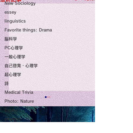
New Sociology
essey
linguistics
Favorite things: Drama
脳科学
PC心理学
一般心理学
自己啓発・心理学
超心理学
詩
Medical Trivia
Photo: Nature
Title: Death Affirmation
甘い物好きの人
Essey
as a Generator of
いようにするた
physics
Mental Vitality
腹が膨れて、カ
AbstractThis paper argues
甘い物好きの人が
Poems