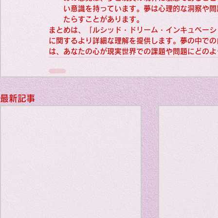
Favorite thi
い意識を持っています。夢は心理的な洞察や問
たらすことがあります。
まとめは、「ルシッド・ドリーム・インキュベーシ
に関するより詳細な理解を提供します。夢の中での
short story
は、あなたの心が現実世界での課題や問題にどのよ
Favorite thin
最新記事
Haiku
origina
Favorite thin
Favorite thin