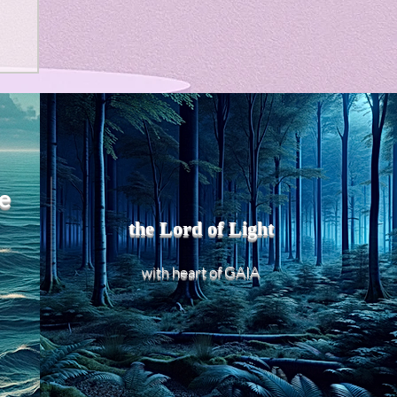
よ
れ
う
e
、
the Lord of Light
め
heart of GAIA
with
リ
現
r
ロ
リ
ほ
少