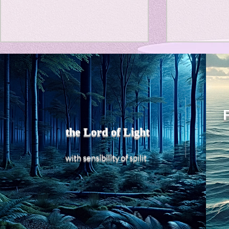
Personal reli
政府の医療費削減政策の裏読
Title: Deat
Favorite thin
み
a Generato
Vitality
ここ数年、異常に、予防接種が
AbstractThi
Literature
エ
増えている。しかも高い。 超私
that “death 
的に、原因を考察してみた。
the Lord of Light
fundamentall
1，製薬メーカーが、薬価の引き
the classica
Travel Diary
下げで薬の開発より予防接種の
concept of 
sensibility of
with
s
pilit
開発にシフト。 2，政府は自費
acceptance.
の予防施主の超早期認可するこ
acceptance 
Favorite thin
とで、保険診療による疾病を減
as an entrop
少させ、 自費予防接種を促
進。自費ならば、疾病に対する
予算を減らせられる。