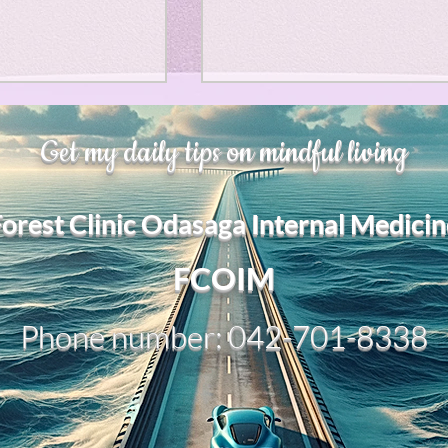
gion
chatGPT
h Affirmation as
甘い物好きの人が太らない
gs: Movie
Get my daily tips on mindful living
r of Mental
うにするために。お腹が膨
て、カロリーが少ないもの
s paper argues
甘い物好きの人が太らないよ
ンパシー
Forest Clinic Odasaga Internal Medicin
affirmation” is
にするために。お腹が膨れて
は？。
y different from
カロリーが少ないものは？。
​FCOIM
l psychological
「甘い物好きが太らない」た
ジョン・レノン
“death
には、甘味を完全禁止するよ
” Death
Phone number: 042-701-8338
り、“胃をふくらませる低カロ
tends to function
ー素材”で先に満たすのが一番
gs: Song
Horro
ic leveling
実的です。🍐 お腹が膨れてカ
リーが少ないもの 1. 寒天ゼ
ー・無糖ゼリー最強クラス。
ぼ水分＋食物繊維。甘味料を