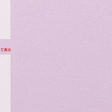
art
べて表示
als
fe