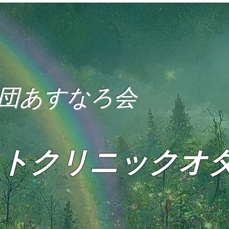
団あすなろ会
トクリニックオ