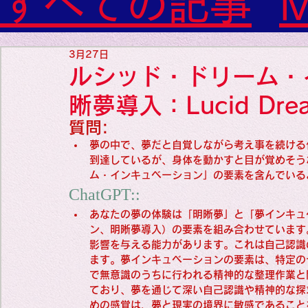
すべての記事
M
神経内科専門医

糖尿病

World Wide Blog

Sleeep(Drea
3月27日
感性診療

ルシッド・ドリーム・
Synesthesia

Personal Religion
Favorite thing
晰夢導入：Lucid Dream
質問:
夢の中で、夢だと自覚しながら考え事を続ける
Favorite thin
到達しているが、身体を動かすと目が覚めそう
ム・インキュベーション」の要素を含んでいる
ChatGPT::
Favorite thin
あなたの夢の体験は「明晰夢」と「夢インキュ
ン、明晰夢導入）の要素を組み合わせています
影響を与える能力があります。これは自己認識
ます。夢インキュベーションの要素は、特定の
medicine
で無意識のうちに行われる精神的な整理作業と
ており、夢を通じて深い自己認識や精神的な探
めの感覚は、夢と現実の境界に敏感であること