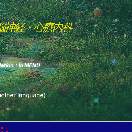
脳神経・心療内科
slation：In MENU
Another language)