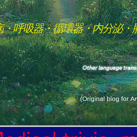
病・呼吸器・循環器・内分泌・
Other language tran
(Original blog for 
rld Where the God of Light Resides"
