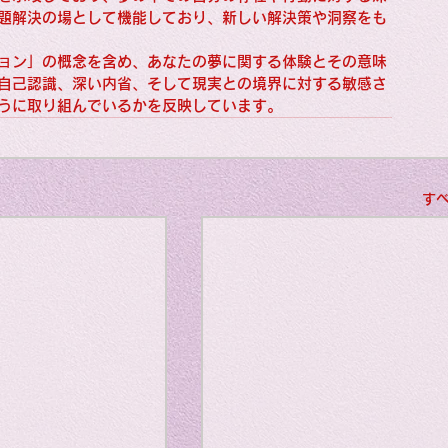
ngs: Human
題解決の場として機能しており、新しい解決策や洞察をも
ョン」の概念を含め、あなたの夢に関する体験とその意味
自己認識、深い内省、そして現実との境界に対する敏感さ
うに取り組んでいるかを反映しています。
gs: Photograph
す
l
gs: Movie
speci
gs: Songs
my li