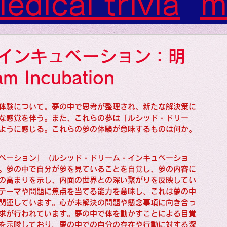
edical trivia
m
m）
裏業界
gif
インキュベーション：明
s: Art: Picture
 Incubation
体験について。夢の中で思考が整理され、新たな解決策に
gs: Sounds
soc
な感覚を伴う。また、これらの夢は「ルシッド・ドリー
ように感じる。これらの夢の体験が意味するものは何か。
gs: Colors
ベーション」（ルシッド・ドリーム・インキュベーショ
。夢の中で自分が夢を見ていることを自覚し、夢の内容に
の高まりを示し、内面の世界との深い繋がりを反映してい
テーマや問題に焦点を当てる能力を意味し、これは夢の中
関連しています。心が未解決の問題や懸念事項に向き合っ
求が行われています。夢の中で体を動かすことによる目覚
を示唆しており、夢の中での自分の存在や行動に対する深