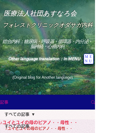
医療法人社団あすなろ会
フォレストクリニックオダサガ内科
総合内科：糖尿病・呼吸器・循環器・内分泌・
脳神経・心療内科
ME
Other language translation：In MENU
NU
(Original blog for Another language)
"The Heavens: Beyond the Universe: The World 
Where the God of Light Resides"

記事
総合内科専門医

糖尿病

すべての記事
心

神経内科専門医

♪ユイとユイの母のピアノ・・母性・・
糖尿病

すべての記事
World Wide Blog

♪ユイとユイの母のピアノ・・母性・・