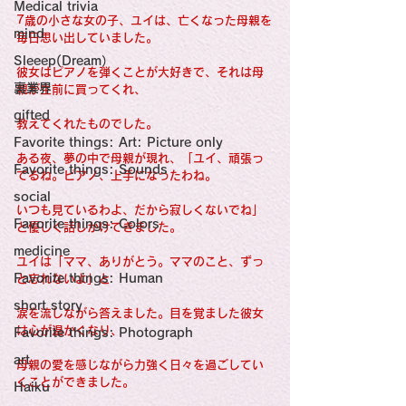
感性診療

Medical trivia
Synesthesia

7歳の小さな女の子、ユイは、亡くなった母親を
Personal Religion
mind
毎日思い出していました。
Sleeep(Dream）
彼女はピアノを弾くことが大好きで、それは母
裏業界
親が生前に買ってくれ、
gifted
教えてくれたものでした。
Favorite things: Art: Picture only
ある夜、夢の中で母親が現れ、「ユイ、頑張っ
Favorite things: Sounds
てるね。ピアノ、上手になったわね。
social
いつも見ているわよ、だから寂しくないでね」
Favorite things: Colors
と優しく話しかけてきました。
medicine
ユイは「ママ、ありがとう。ママのこと、ずっ
Favorite things: Human
と忘れないよ」と
short story
涙を流しながら答えました。目を覚ました彼女
は心が温かくなり、
Favorite things: Photograph
art
母親の愛を感じながら力強く日々を過ごしてい
くことができました。
Haiku