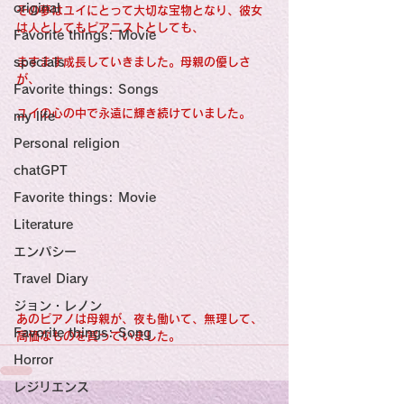
original
その夢はユイにとって大切な宝物となり、彼女
は人としてもピアニストとしても、
Favorite things: Movie
specials
ますます成長していきました。母親の優しさ
が、
Favorite things: Songs
ユイの心の中で永遠に輝き続けていました。
my life
Personal religion
chatGPT
Favorite things: Movie
Literature
エンパシー
Travel Diary
ジョン・レノン
あのピアノは母親が、夜も働いて、無理して、
Favorite things: Song
高価なものを買っていました。
Horror
レジリエンス