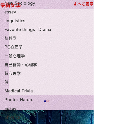
New Sociology
すべて表示
最新記事
essey
linguistics
Favorite things: Drama
脳科学
PC心理学
一般心理学
自己啓発・心理学
超心理学
詩
Medical Trivia
Photo: Nature
Title: Death Affirmation
甘い物好きの人
Essey
physics
as a Generator of
いようにするた
Poems
Mental Vitality
腹が膨れて、カ