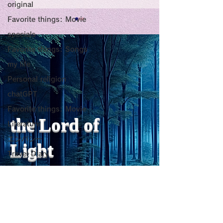
original
Favorite things: Movie
Title: Death Affirmation
甘い物好きの人
specials
as a Generator of
いようにするた
Favorite things: Songs
my life
Mental Vitality
腹が膨れて、カ
AbstractThis paper argues
甘い物好きの人が
Personal religion
that “death affirmation” is
うにするために。
少ないものは？
fundamentally different
て、カロリーが少
chatGPT
from the classical
は？。 「甘い物
Favorite things: Movie
psychological concept of
ない」ためには、
the Lord of
Literature
“death acceptance.”
禁止するより、“
エンパシー
Death acceptance tends
ませる低カロリー
Light
to function as an entropic
に満たすのが一番
Travel Diary
leveling
す。🍐 お腹が膨
ジョン・レノン
ーが少ないもの 1
Favorite things: Song
sensibility of
with
s
pilit
ー・無糖ゼリー最
Horror
ほぼ水分＋食物繊
を少し使えば「甘
レジリエンス