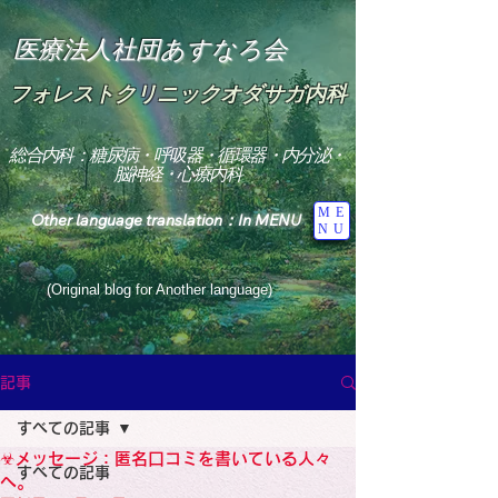
医療法人社団あすなろ会
フォレストクリニックオダサガ内科
総合内科：糖尿病・呼吸器・循環器・内分泌・
脳神経・心療内科
ME
Other language translation：In MENU
NU
(Original blog for Another language)
"The Heavens: Beyond the Universe: The World 
Where the God of Light Resides"

記事
総合内科専門医

糖尿病

すべての記事
心

神経内科専門医

☣メッセージ：匿名口コミを書いている人々
糖尿病

すべての記事
World Wide Blog

へ。