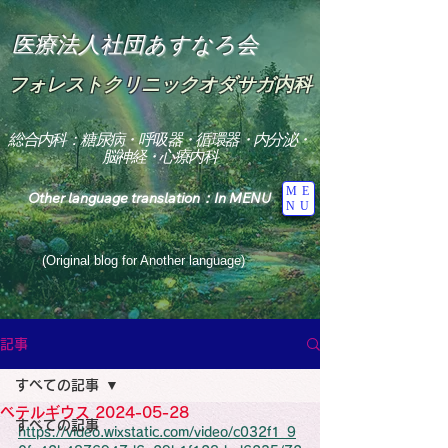
医療法人社団あすなろ会
フォレストクリニックオダサガ内科
総合内科：糖尿病・呼吸器・循環器・内分泌・
脳神経・心療内科
ME
Other language translation：In MENU
NU
(Original blog for Another language)
"The Heavens: Beyond the Universe: The World 
Where the God of Light Resides"

記事
総合内科専門医

糖尿病

すべての記事
心

神経内科専門医

ベテルギウス 2024-05-28
糖尿病

すべての記事
World Wide Blog

https://video.wixstatic.com/video/c032f1_9