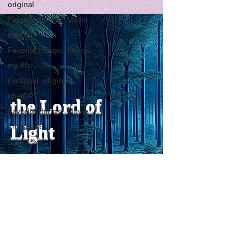
original
Title: Death Affirmation
甘い物好きの人
Favorite things: Movie
as a Generator of
いようにするた
specials
Mental Vitality
腹が膨れて、カ
AbstractThis paper argues
甘い物好きの人が
Favorite things: Songs
that “death affirmation” is
うにするために。
少ないものは？
my life
fundamentally different
て、カロリーが少
Personal religion
from the classical
は？。 「甘い物
chatGPT
psychological concept of
ない」ためには、
the Lord of
“death acceptance.”
禁止するより、“
Favorite things: Movie
Death acceptance tends
ませる低カロリー
Light
Literature
to function as an entropic
に満たすのが一番
エンパシー
leveling
す。🍐 お腹が膨
Travel Diary
ーが少ないもの 1
sensibility of
with
s
pilit
ー・無糖ゼリー最
ジョン・レノン
ほぼ水分＋食物繊
Favorite things: Song
を少し使えば「甘
Horror
をかなり鎮められま
レジリエンス
こんにゃく・しら