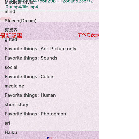
感性診療

0fa42b4876947d6a29b1f128dad6235/72
Medical trivia
Synesthesia

0p/mp4/file.mp4
Personal Religion
mind
Sleeep(Dream）
裏業界
すべて表示
最新記事
gifted
Favorite things: Art: Picture only
Favorite things: Sounds
social
Favorite things: Colors
medicine
Favorite things: Human
short story
Favorite things: Photograph
art
Haiku