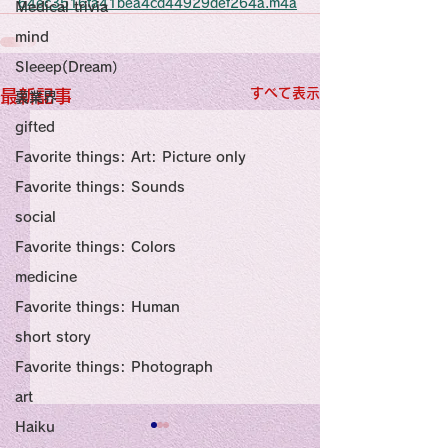
感性診療

64ec3516fa41bea4cd44929def264a.m4a
Medical trivia
Synesthesia

Personal Religion
mind
Sleeep(Dream）
すべて表示
最新記事
裏業界
gifted
Favorite things: Art: Picture only
Favorite things: Sounds
social
Favorite things: Colors
medicine
Favorite things: Human
short story
Favorite things: Photograph
art
Haiku
Title: Death Affirmation
甘い物好きの人