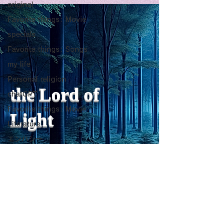
original
as a Generator of
いようにするた
Favorite things: Movie
Mental Vitality
腹が膨れて、カ
specials
AbstractThis paper argues
甘い物好きの人が
Favorite things: Songs
that “death affirmation” is
うにするために。
少ないものは？
fundamentally different
て、カロリーが少
my life
from the classical
は？。 「甘い物
Personal religion
psychological concept of
ない」ためには、
the Lord of
chatGPT
“death acceptance.”
禁止するより、“
Favorite things: Movie
Death acceptance tends
ませる低カロリー
Light
to function as an entropic
に満たすのが一番
Literature
leveling
す。🍐 お腹が膨
エンパシー
ーが少ないもの 1
Travel Diary
sensibility of
with
s
pilit
ー・無糖ゼリー最
ジョン・レノン
ほぼ水分＋食物繊
を少し使えば「甘
Favorite things: Song
をかなり鎮められま
Horror
こんにゃく・しら
レジリエンス
ーが