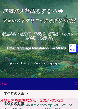
医療法人社団あすなろ会
フォレストクリニックオダサガ内科
総合内科：糖尿病・呼吸器・循環器・内分泌・
脳神経・心療内科
ME
Other language translation：In MENU
NU
(Original blog for Another language)
"The Heavens: Beyond the Universe: The World 
Where the God of Light Resides"

記事
総合内科専門医

糖尿病

すべての記事
心

神経内科専門医

オリビアを聴きながら 2024-05-26
糖尿病

すべての記事
World Wide Blog

https://static.wixstatic.com/mp3/c032f1_ba