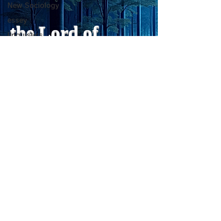
fundamentally different
て、カロリーが少
New Sociology
from the classical
は？。 「甘い物
essey
psychological concept of
ない」ためには、
the Lord of
linguistics
“death acceptance.”
禁止するより、“
Death acceptance tends
ませる低カロリー
Favorite things: Drama
Light
to function as an entropic
に満たすのが一番
脳科学
leveling
す。🍐 お腹が膨
PC心理学
ーが少ないもの 1
sensibility of
一般心理学
with
s
pilit
ー・無糖ゼリー最
ほぼ水分＋食物繊
自己啓発・心理学
を少し使えば「甘
超心理学
をかなり鎮められま
詩
こんにゃく・しら
Medical Trivia
ーが
Photo: Nature
Essey
Get my daily tips on mindful living
physics
Forest Clinic Odasaga Internal
Poems