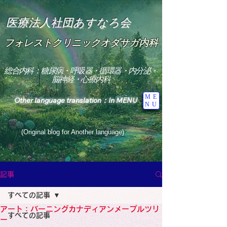
医療法人社団あすなろ会
フォレストクリニックオダサガ内科
総合内科：糖尿病・呼吸器・循環器・内分泌・
脳神経・心療内科
ME
Other language translation：In MENU
NU
(Original blog for Another language)
"The Heavens: Beyond the Universe: The World 
Where the God of Light Resides"

記事
総合内科専門医

糖尿病

すべての記事
心

神経内科専門医

アート：バーニングカナディアンメープルツリ
糖尿病

すべての記事
World Wide Blog

ー