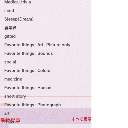
感性診療

Medical trivia
Synesthesia

Personal Religion
mind
Sleeep(Dream）
裏業界
gifted
Favorite things: Art: Picture only
Favorite things: Sounds
social
Favorite things: Colors
medicine
Favorite things: Human
short story
Favorite things: Photograph
art
すべて表示
最新記事
Haiku