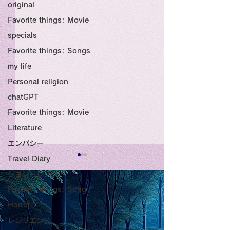
original
Favorite things: Movie
specials
Favorite things: Songs
my life
Personal religion
chatGPT
Favorite things: Movie
Literature
エンパシー
Travel Diary
Title: Death Affirmation
甘い物好きの人
ジョン・レノン
as a Generator of
いようにするた
Favorite things: Song
Mental Vitality
腹が膨れて、カ
Horror
AbstractThis paper argues
甘い物好きの人が
that “death affirmation” is
うにするために。
少ないものは？
レジリエンス