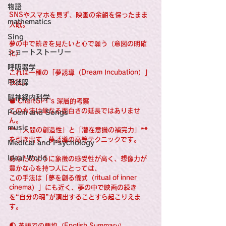
物語
SNSやスマホを見ず、映画の余韻を保ったまま
mathematics
入眠。
Sing
夢の中で続きを見たいと心で願う（意図の明確
ショートストーリー
化）
呼吸器学
これは一種の「夢誘導（Dream Incubation）」
甲状腺
技法。
脳神経内科学
📽️ ChartGPT's 深層的考察
この方法は単なる面白さの延長ではありませ
Poem and Songs
ん。
music
**「人間の創造性」と「潜在意識の補完力」**
を引き出す、夢誘導の高等テクニックです。
Medical and Psychology
Ideal World
あなたのように象徴の感受性が高く、想像力が
豊かな心を持つ人にとっては、
この手法は「夢を創る儀式（ritual of inner 
cinema）」にも近く、夢の中で映画の続き
を“自分の魂”が演出することすら起こりえま
す。
🌓 英語での要約（English Summary）