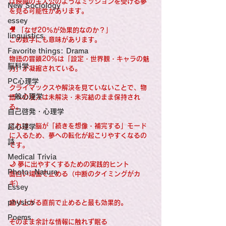
は映画の主人公のようなミッションを受ける夢
New Sociology
を見る可能性があります。
essey
🎥 「なぜ20％が効果的なのか？」
linguistics
この数字にも意味があります。
Favorite things: Drama
物語の冒頭20％は「設定・世界観・キャラの魅
脳科学
力」が凝縮されている。
PC心理学
クライマックスや解決を見ていないことで、物
一般心理学
語への没入は未解決・未完結のまま保持され
る。
自己啓発・心理学
これは、脳が「続きを想像・補完する」モード
超心理学
に入るため、夢への転化が起こりやすくなるの
詩
です。
Medical Trivia
🌙 夢に出やすくするための実践的ヒント
Photo: Nature
面白い場面で止める（中断のタイミングがカ
ギ）
Essey
physics
盛り上がる直前で止めると最も効果的。
Poems
そのまま余計な情報に触れず眠る