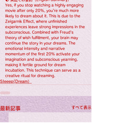
Yes, if you stop watching a highly engaging 
movie after only 20%, you're much more 
likely to dream about it. This is due to the 
Zeigarnik Effect, where unfinished 
experiences leave strong impressions in the 
subconscious. Combined with Freud's 
theory of wish fulfillment, your brain may 
continue the story in your dreams. The 
emotional intensity and narrative 
momentum of the first 20% activate your 
imagination and subconscious yearning, 
making it fertile ground for dream 
incubation. This technique can serve as a 
creative ritual for dreaming.
Sleeep(Dream）
すべて表示
最新記事