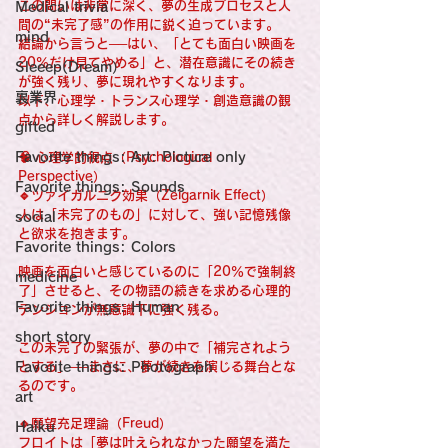
感性診療

この問いは非常に深く、夢の生成プロセスと人
Medical trivia
Synesthesia

間の“未完了感”の作用に鋭く迫っています。
Personal Religion
mind
結論から言うと──はい、「とても面白い映画を
20％だけ見てやめる」と、潜在意識にその続き
Sleeep(Dream）
が強く残り、夢に現れやすくなります。
裏業界
以下、心理学・トランス心理学・創造意識の観
点から詳しく解説します。
gifted
Favorite things: Art: Picture only
🧠 心理学的視点（Psychological 
Perspective）
Favorite things: Sounds
🔹ツァイガルニク効果（Zeigarnik Effect）
人は「未完了のもの」に対して、強い記憶残像
social
と欲求を抱きます。
Favorite things: Colors
映画を面白いと感じているのに「20％で強制終
medicine
了」させると、その物語の続きを求める心理的
Favorite things: Human
テンションが無意識下に強く残る。
short story
この未完了の緊張が、夢の中で「補完されよう
Favorite things: Photograph
とする」──まさに、夢が続きを演じる舞台とな
るのです。
art
🔹願望充足理論（Freud）
Haiku
フロイトは「夢は叶えられなかった願望を満た