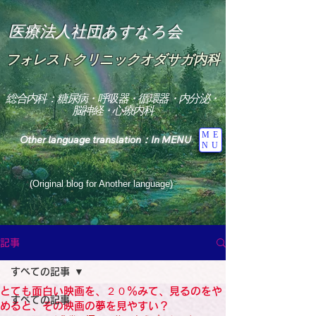
医療法人社団あすなろ会
フォレストクリニックオダサガ内科
総合内科：糖尿病・呼吸器・循環器・内分泌・
脳神経・心療内科
ME
Other language translation：In MENU
NU
(Original blog for Another language)
"The Heavens: Beyond the Universe: The World 
Where the God of Light Resides"

記事
総合内科専門医

糖尿病

すべての記事
心

神経内科専門医

とても面白い映画を、２０％みて、見るのをや
糖尿病

すべての記事
World Wide Blog

めると、その映画の夢を見やすい？