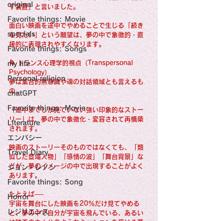
original
す装置」と言いました。
Favorite things: Movie
面白い映画を途中でやめることで生じる「続き
specials
を見たい」という願望は、夢の中で象徴的・直
接的に表現されやすくなります。
Favorite things: Songs
🌀 トランス心理学的視点（Transpersonal 
my life
Psychology）
Personal religion
夢は集合的無意識や魂の対話領域とも言えるも
の。
chatGPT
Favorite things: Movie
「途中までしか見ていない強い印象的なストー
リー」は、夢の中で象徴化・変容されて再構築
Literature
されます。
エンパシー
映画のストーリーそのものではなくても、「類
Travel Diary
似した登場人物」「感情の波」「舞台背景」な
どが、夢のイメージの中で出現することがよく
ジョン・レノン
あります。
Favorite things: Song
たとえば──
Horror
宇宙を舞台にした映画を20％だけ見てやめる
レジリエンス
と、夢の中で自分が宇宙を飛んでいる、あるい