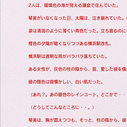
Favorite thi
2人は、瑠璃色の海が見える鎌倉で住んでいた。
琴美がいなくなった日、太陽は、泣き崩れていた。
short story
涙は清流のように薄くい青色だった。立ち直るのに
橙色の夕陽が暗くなりつつある横浜駅改札。
Favorite thin
横浜駅は透明な雨がパラパラ落ちていた。
ある女性が、灰色の柱の陰から、昔、愛した彼を偶
Haiku
origina
彼の顔色は昔懐かしい、白い肌だった。
（あれ？。あの銀色のレインコート。どこかで・・
Favorite thin
（どうしてこんなところに・・。）
Favorite thin
琴美は、胸が震えつつも、そっと、柱の陰から、彼