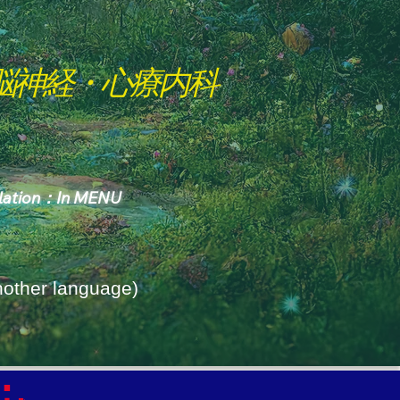
脳神経・心療内科
slation：In MENU
Another language)