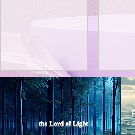
レジリエンス
政府の医療費削減政策の裏読
Title: Deat
み
a Generato
Vitality
ここ数年、異常に、予防接種が
AbstractThi
増えている。しかも高い。 超私
that “death 
的に、原因を考察してみた。
the Lord of Light
fundamentall
1，製薬メーカーが、薬価の引き
the classica