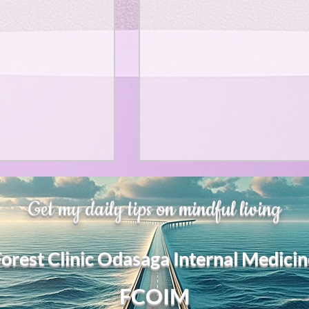
h Affirmation as
甘い物好きの人が太らない
Get my daily tips on mindful living
r of Mental
うにするために。お腹が膨
て、カロリーが少ないもの
s paper argues
甘い物好きの人が太らないよ
Forest Clinic Odasaga Internal Medicin
affirmation” is
にするために。お腹が膨れて
は？。
y different from
カロリーが少ないものは？。
​FCOIM
l psychological
「甘い物好きが太らない」た