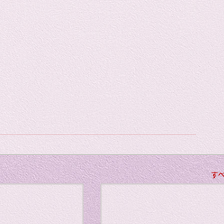
gion
chatGPT
gs: Movie
ンパシー
ジョン・レノン
す
gs: Song
Horro