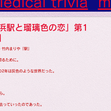
edical trivia
m
m）
裏業界
gif
浜駅と瑠璃色の恋」第1
s: Art: Picture
」
・竹内まりや「駅」
gs: Sounds
soc
切るために。
の2年は灰色のような世界だった。
gs: Colors
ら。
去っていったのであった。