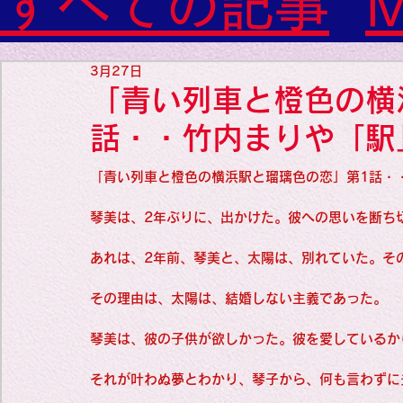
すべての記事
M
神経内科専門医

糖尿病

World Wide Blog

Sleeep(Drea
3月27日
感性診療

「青い列車と橙色の横
Synesthesia

Personal Religion
Favorite thing
話・・竹内まりや「駅
「青い列車と橙色の横浜駅と瑠璃色の恋」第1話・
Favorite thin
琴美は、2年ぶりに、出かけた。彼への思いを断ち
あれは、2年前、琴美と、太陽は、別れていた。そ
Favorite thin
その理由は、太陽は、結婚しない主義であった。
琴美は、彼の子供が欲しかった。彼を愛しているか
medicine
それが叶わぬ夢とわかり、琴子から、何も言わずに