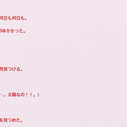
ngs: Human
何日も何日も。
3年かかった。
gs: Photograph
然見つける。
l
・。太陽なの！！。）
gs: Movie
speci
gs: Songs
my li
を見つめた。