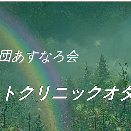
団あすなろ会
トクリニックオ