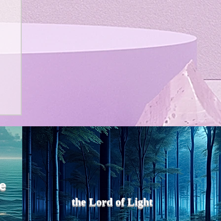
よ
れ
う
e
、
the Lord of Light
め