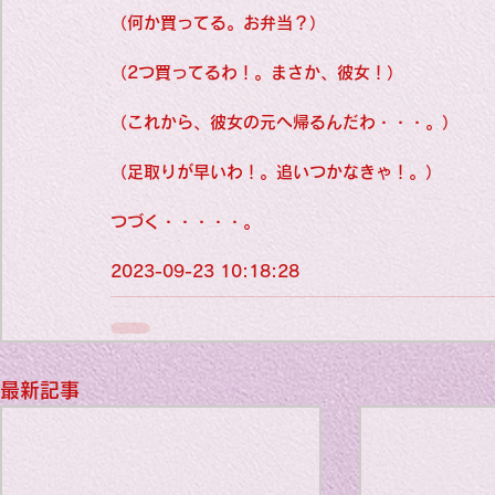
（何か買ってる。お弁当？）
Personal reli
（2つ買ってるわ！。まさか、彼女！）
（これから、彼女の元へ帰るんだわ・・・。）
Favorite thin
（足取りが早いわ！。追いつかなきゃ！。）
つづく・・・・・。
Literature
エ
2023-09-23 10:18:28
Travel Diary
最新記事
Favorite thin