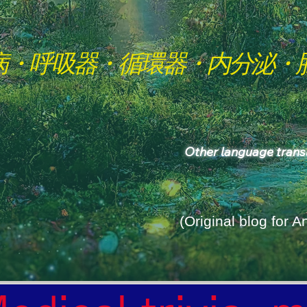
病・呼吸器・循環器・内分泌・
Other language tran
(Original blog for 
rld Where the God of Light Resides"
