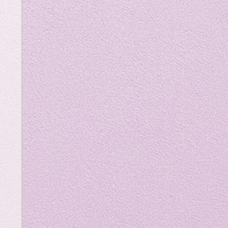
art
als
fe