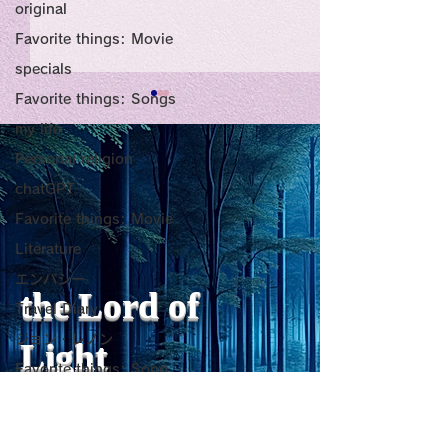
original
Favorite things: Movie
specials
Favorite things: Songs
Title: Death Affirmation
甘い物好きの人
my life
as a Generator of
いようにするた
Personal religion
Mental Vitality
腹が膨れて、カ
chatGPT
AbstractThis paper argues
甘い物好きの人が
Favorite things: Movie
that “death affirmation” is
うにするために。
少ないものは？
fundamentally different
て、カロリーが少
Literature
from the classical
は？。 「甘い物
エンパシー
psychological concept of
ない」ためには、
the Lord of
Travel Diary
“death acceptance.”
禁止するより、“
ジョン・レノン
Death acceptance tends
ませる低カロリー
Light
to function as an entropic
に満たすのが一番
Favorite things: Song
leveling
す。🍐 お腹が膨
Horror
ーが少ないもの 1
レジリエンス
sensibility of
with
s
pilit
ー・無糖ゼリー最