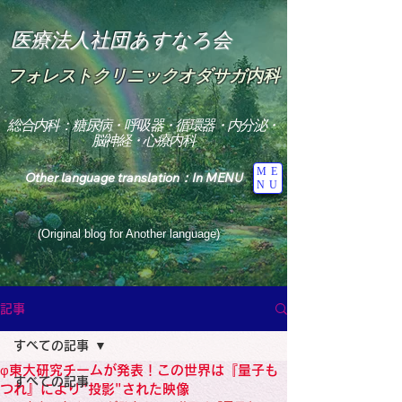
医療法人社団あすなろ会
フォレストクリニックオダサガ内科
総合内科：糖尿病・呼吸器・循環器・内分泌・
脳神経・心療内科
ME
Other language translation：In MENU
NU
(Original blog for Another language)
"The Heavens: Beyond the Universe: The World 
Where the God of Light Resides"

記事
総合内科専門医

糖尿病

すべての記事
心

神経内科専門医

φ東大研究チームが発表！この世界は『量子も
糖尿病

すべての記事
World Wide Blog

つれ』により"投影"された映像