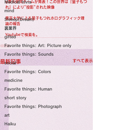
感性診療

φ東大研究チームが発表！この世界は『量子もつ
Medical trivia
Synesthesia

れ』により"投影"された映像
Personal Religion
mind
東京大学による量子もつれホログラフィック理
Sleeep(Dream）
論の報告
裏業界
Youtubeで検索を。
gifted
Favorite things: Art: Picture only
Favorite things: Sounds
すべて表示
最新記事
social
Favorite things: Colors
medicine
Favorite things: Human
short story
Favorite things: Photograph
art
Haiku