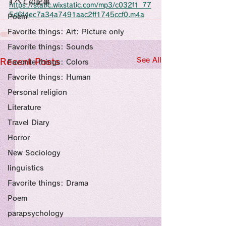
すべての記事
Sensational Medicine

https://static.wixstatic.com/mp3/c032f1_77
Synesthesia

5d6f4ec7a34a7491aac2ff1745ccf0.m4a
Poem
Personal Religion
Favorite things: Art: Picture only
Favorite things: Sounds
See All
Recent Posts
Favorite things: Colors
Favorite things: Human
Personal religion
Literature
Travel Diary
Horror
New Sociology
linguistics
Favorite things: Drama
Poem
parapsychology