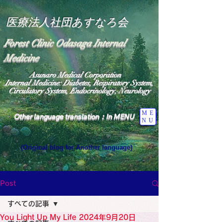
医療法人社団あすなろ会
Forest Clinic Odasaga Internal
Medicine
Asunaro Medical Corporation
Internal Medicine: Diabetes, Respiratory System,
Circulatory System, Endocrinology, Neurology
ME
Other language translation：In MENU
NU
(Original blog for Another language)
"The Heavens: Beyond the Universe: The World 
Where the God of Light Resides"

General Medicine Specialist

Post
Diabetes

Heart

すべての記事
Neurology Specialist

Diabetes

You Light Up My Life 2024年9月20日
World Wide Blog
