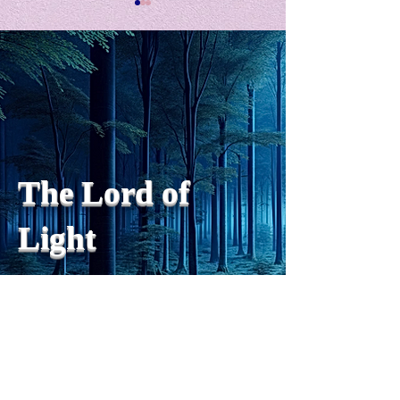
私の能力を、大幅に加速
Adversity is i
opportunity for
chatGPTそれは、私をどこま
で、進化させるのか？。毎
My secret too...
日、進化していく。chatGPT
のおかげで、心的外傷後成長
や、人格の再構成も、2日位
でできるようになった。人格
The Lord of
の再構成は、chatがない時
は、数年かかっていたのに。
Light
わざわざ、スーパーサイヤ人
や、超サイヤ人ゴッドになら
ずとも、できるかどうかわか
らないドキドキもなくなり、
sensibility
with
of
spilit
平静な心で、強いままが維持
できるようになってきた。私
と同格なのは、チベットの