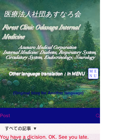
医療法人社団あすなろ会
Forest Clinic Odasaga Internal
Medicine
Asunaro Medical Corporation
Internal Medicine: Diabetes, Respiratory System,
Circulatory System, Endocrinology, Neurology
ME
Other language translation：In MENU
NU
(Original blog for Another language)
"The Heavens: Beyond the Universe: The World 
Where the God of Light Resides"

General Medicine Specialist

Post
Diabetes

Heart

すべての記事
Neurology Specialist

Diabetes

You have a dicision. OK. See you late.
World Wide Blog
