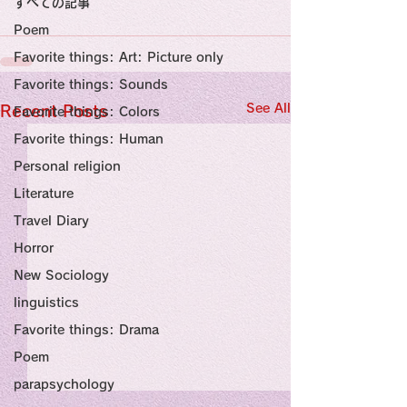
すべての記事
Sensational Medicine

Synesthesia

Poem
Personal Religion
Favorite things: Art: Picture only
Favorite things: Sounds
See All
Recent Posts
Favorite things: Colors
Favorite things: Human
Personal religion
Literature
Travel Diary
Horror
New Sociology
linguistics
Favorite things: Drama
Poem
parapsychology