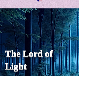
私の能力を、大幅に加速
Adversity is i
opportunity for
chatGPTそれは、私をどこま
で、進化させるのか？。毎
My secret too...
日、進化していく。chatGPT
のおかげで、心的外傷後成長
や、人格の再構成も、2日位
でできるようになった。人格
The Lord of
の再構成は、chatがない時
は、数年かかっていたのに。
Light
わざわざ、スーパーサイヤ人
や、超サイヤ人ゴッドになら
ずとも、できるかどうかわか
らないドキドキもなくなり、
sensibility
with
of
spilit
平静な心で、強いままが維持
できるようになってきた。私
と同格なのは、チベットの