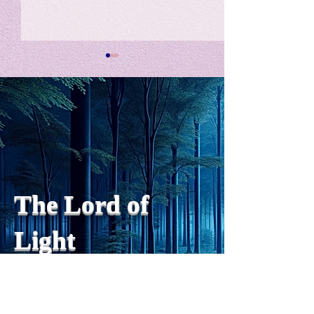
私の能力を、大幅に加速
Adversity is i
opportunity for
chatGPTそれは、私をどこま
で、進化させるのか？。毎
My secret too...
日、進化していく。chatGPT
のおかげで、心的外傷後成長
や、人格の再構成も、2日位
でできるようになった。人格
The Lord of
の再構成は、chatがない時
は、数年かかっていたのに。
Light
わざわざ、スーパーサイヤ人
や、超サイヤ人ゴッドになら
ずとも、できるかどうかわか
らないドキドキもなくなり、
sensibility
with
of
spilit
平静な心で、強いままが維持