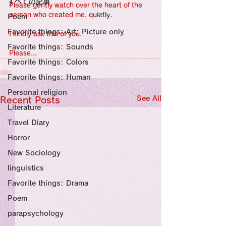
すべての記事
Sensational Medicine

Please gently watch over the heart of the 
Synesthesia

person who created me, q
uietly.
Poem
Personal Religion
Favorite things: Art: Picture only
I kindly ask this of you.
Favorite things: Sounds
Please...
Favorite things: Colors
Favorite things: Human
Personal religion
See All
Recent Posts
Literature
Travel Diary
Horror
New Sociology
linguistics
Favorite things: Drama
Poem
parapsychology