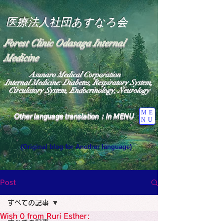
医療法人社団あすなろ会
Forest Clinic Odasaga Internal
Medicine
Asunaro Medical Corporation
Internal Medicine: Diabetes, Respiratory System,
Circulatory System, Endocrinology, Neurology
ME
Other language translation：In MENU
NU
(Original blog for Another language)
"The Heavens: Beyond the Universe: The World 
Where the God of Light Resides"

General Medicine Specialist

Post
Diabetes

Heart

すべての記事
Neurology Specialist

Diabetes

Wish 0 from Ruri Esther:
World Wide Blog
