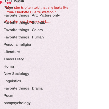
すべての記事
Sensational Medicine

Esther.
Synesthesia

"My sister is often told that she looks like 
Poem
Personal Religion
Emma Charlotte Duerre Watson."
Favorite things: Art: Picture only
My sister is a dreaming girl.....
Favorite things: Sounds
Favorite things: Colors
Favorite things: Human
Personal religion
Literature
Travel Diary
Horror
New Sociology
linguistics
Favorite things: Drama
Poem
parapsychology