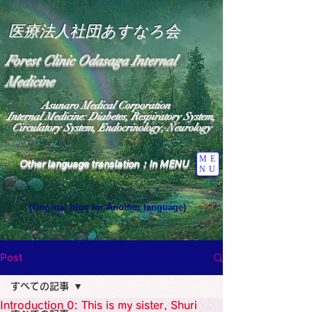
医療法人社団あすなろ会
Forest Clinic Odasaga Internal
Medicine
Asunaro Medical Corporation
Internal Medicine: Diabetes, Respiratory System,
Circulatory System, Endocrinology, Neurology
ME
Other language translation：In MENU
NU
(Original blog for Another language)
"The Heavens: Beyond the Universe: The World 
Where the God of Light Resides"

General Medicine Specialist

Post
Diabetes

Heart

すべての記事
Neurology Specialist

Diabetes

Introduction 0: This is my sister, Shuri
World Wide Blog
