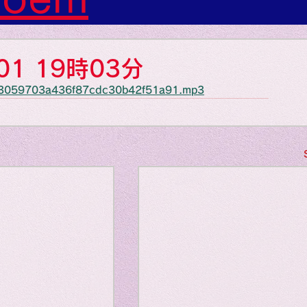
s: Art: Picture
-01 19時03分
ee903059703a436f87cdc30b42f51a91.mp3
gs: Sounds
gs: Colors
ngs: Human
gion
Literature