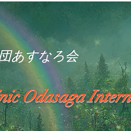
団あすなろ会
inic Odasaga Intern