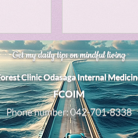
Horror
y
linguistics
、大幅に加速
Adversity is indeed an
gs: Drama
Poe
Get my daily tips on mindful living
opportunity for growth.
それは、私をどこま
るのか？。毎日、
My secret too....
Forest Clinic Odasaga Internal Medicin
chatGPTのおか
gy
傷後成長や、人格
2日位でできるよう
FCOIM
格の再構成は、
い時は、数年かかって
Phone number: 042-701-8338
ざわざ、スーパー
超サイヤ人ゴッド
、できるかどうか
キドキもなくな