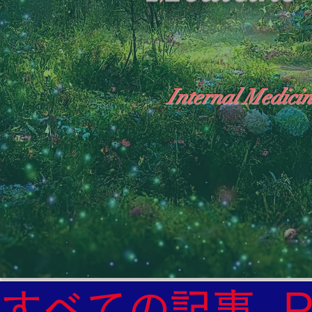
Internal Medicin
"The Heavens: Beyond the Universe: The Wo
General Medicine Specialist

Diabetes

Heart

すべての記事
Neurology Specialist
