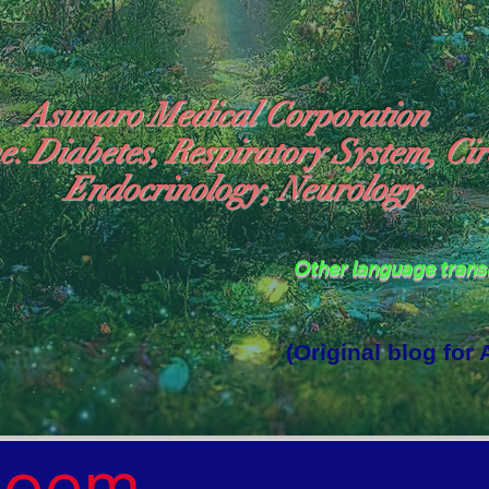
Asunaro Medical Corporation
e: Diabetes, Respiratory System, Cir
Endocrinology, Neurology
Other language tran
(Original blog for
rld Where the God of Light Resides"

Poem