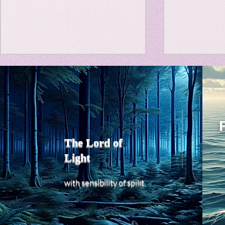
Travel Diary
New Sociolog
Title: Death Affirmation as
私の能力を
Favorite thin
a Generator of Mental
chatGPT
で、進化させ
Vitality
Title: Death Affirmation as a
進化していく。
parapsycholo
Generator of Mental Vitality
げで、心的外
AbstractThis paper argues
The Lord of
の再構成も、
that “death affirmation” is
Light
になった。人
fundamentally different from
chatがな
the classical psychological
sensibility
with
of
spilit
いたのに。わ
concept of “death
サイヤ人や、
acceptance.”
にならずとも
わからないド