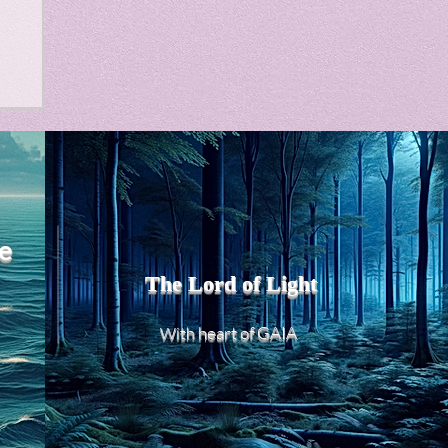
m
e
The Lord of Light
heart of GAIA
With