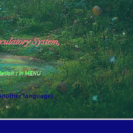
culatory System,
slation：In MENU
 Another language)