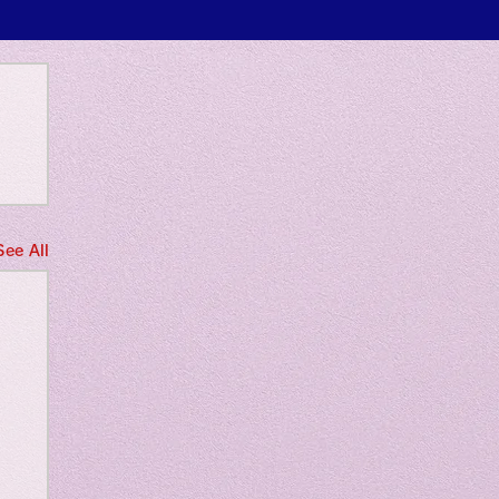
 only
See All