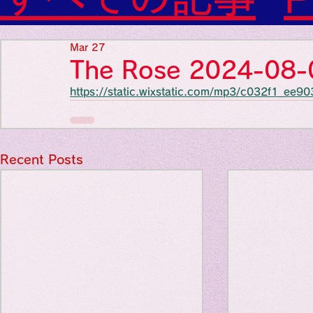
Diabetes

World Wide Blog

Favorite thing
Sensational Medicine

Mar 27
Synesthesia

The Rose 2024-08
Personal Religion
https://static.wixstatic.com/mp3/c032f1_
Favorite thin
Favorite thin
Recent Posts
Favorite thi
Personal reli