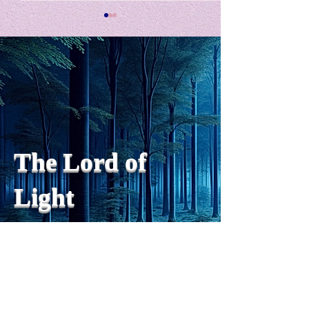
私の能力を、大幅に加速
Adversity is i
opportunity for
chatGPTそれは、私をどこま
で、進化させるのか？。毎
My secret too...
日、進化していく。chatGPT
のおかげで、心的外傷後成長
や、人格の再構成も、2日位
でできるようになった。人格
The Lord of
の再構成は、chatがない時
は、数年かかっていたのに。
Light
わざわざ、スーパーサイヤ人
や、超サイヤ人ゴッドになら
ずとも、できるかどうかわか
らないドキドキもなくなり、
sensibility
with
of
spilit
平静な心で、強いままが維持
できるようになってきた。私
と同格なのは、チベットの