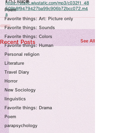
すべての記事
Sensational Medicine

https://static.wixstatic.com/mp3/c032f1_48
Synesthesia

509b8f9479427ba99c906b72bcc072.m4
Poem
Personal Religion
a
Favorite things: Art: Picture only
Favorite things: Sounds
Favorite things: Colors
See All
Recent Posts
Favorite things: Human
Personal religion
Literature
Travel Diary
Horror
New Sociology
linguistics
Favorite things: Drama
Poem
parapsychology