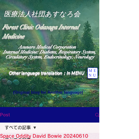
医療法人社団あすなろ会
Forest Clinic Odasaga Internal
Medicine
Asunaro Medical Corporation
Internal Medicine: Diabetes, Respiratory System,
Circulatory System, Endocrinology, Neurology
ME
Other language translation：In MENU
NU
(Original blog for Another language)
"The Heavens: Beyond the Universe: The World 
Where the God of Light Resides"

General Medicine Specialist

Post
Diabetes

Heart

すべての記事
Neurology Specialist

Diabetes

Space Oddity David Bowie 20240610
World Wide Blog
