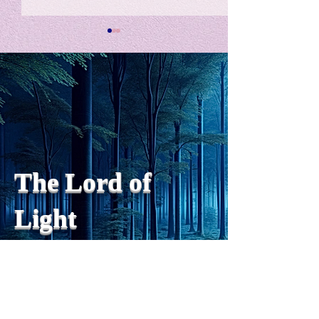
私の能力を、大幅に加速
Adversity is i
opportunity for
chatGPTそれは、私をどこま
で、進化させるのか？。毎
My secret too...
日、進化していく。chatGPT
のおかげで、心的外傷後成長
や、人格の再構成も、2日位
でできるようになった。人格
The Lord of
の再構成は、chatがない時
は、数年かかっていたのに。
Light
わざわざ、スーパーサイヤ人
や、超サイヤ人ゴッドになら
ずとも、できるかどうかわか
らないドキドキもなくなり、
sensibility
with
of
spilit
平静な心で、強いままが維持
できるようになってきた。私
と同格なのは、チベットの