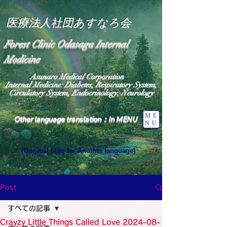
医療法人社団あすなろ会
Forest Clinic Odasaga Internal
Medicine
Asunaro Medical Corporation
Internal Medicine: Diabetes, Respiratory System,
Circulatory System, Endocrinology, Neurology
ME
Other language translation：In MENU
NU
(Original blog for Another language)
"The Heavens: Beyond the Universe: The World 
Where the God of Light Resides"

General Medicine Specialist

Post
Diabetes

Heart

すべての記事
Neurology Specialist

Diabetes

Crayzy Little Things Called Love 2024-08-
World Wide Blog
