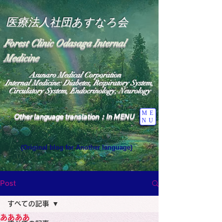
医療法人社団あすなろ会
Forest Clinic Odasaga Internal
Medicine
Asunaro Medical Corporation
Internal Medicine: Diabetes, Respiratory System,
Circulatory System, Endocrinology, Neurology
ME
Other language translation：In MENU
NU
(Original blog for Another language)
"The Heavens: Beyond the Universe: The World 
Where the God of Light Resides"

General Medicine Specialist

Post
Diabetes

Heart

すべての記事
Neurology Specialist

Diabetes

ああああ
World Wide Blog
