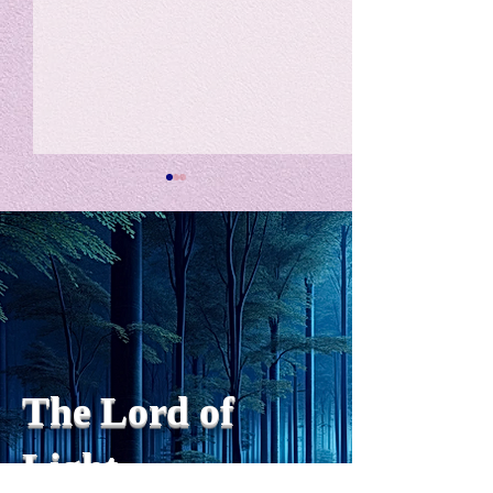
私の能力を、大幅に加速
Adversity is i
opportunity for
chatGPTそれは、私をどこま
で、進化させるのか？。毎
My secret too...
日、進化していく。chatGPT
のおかげで、心的外傷後成長
や、人格の再構成も、2日位
でできるようになった。人格
The Lord of
の再構成は、chatがない時
は、数年かかっていたのに。
Light
わざわざ、スーパーサイヤ人
や、超サイヤ人ゴッドになら