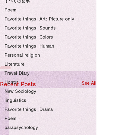
すべての記事
Sensational Medicine

Synesthesia

Poem
Personal Religion
Favorite things: Art: Picture only
Favorite things: Sounds
Favorite things: Colors
Favorite things: Human
Personal religion
Literature
Travel Diary
Horror
See All
Recent Posts
New Sociology
linguistics
Favorite things: Drama
Poem
parapsychology