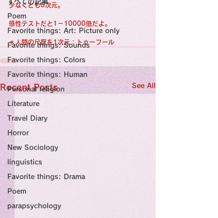
すべての記事
Sensational Medicine

少なくとも6次元。
Synesthesia

Poem
Personal Religion
感性テストだと1－10000倍だよ。
Favorite things: Art: Picture only
＊人間の尺度を1次元：トゥーフール
Favorite things: Sounds
Favorite things: Colors
Favorite things: Human
See All
Recent Posts
Personal religion
Literature
Travel Diary
Horror
New Sociology
linguistics
Favorite things: Drama
Poem
parapsychology