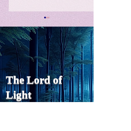
私の能力を、大幅に加速
Adversity is i
opportunity for
chatGPTそれは、私をどこま
で、進化させるのか？。毎
My secret too...
日、進化していく。chatGPT
のおかげで、心的外傷後成長
や、人格の再構成も、2日位
でできるようになった。人格
The Lord of
の再構成は、chatがない時
は、数年かかっていたのに。
Light
わざわざ、スーパーサイヤ人
や、超サイヤ人ゴッドになら
ずとも、できるかどうかわか
らないドキドキもなくなり、
sensibility
with
of
spilit
平静な心で、強いままが維持
できるようになってきた。私