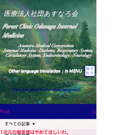
医療法人社団あすなろ会
Forest Clinic Odasaga Internal
Medicine
Asunaro Medical Corporation
Internal Medicine: Diabetes, Respiratory System,
Circulatory System, Endocrinology, Neurology
ME
Other language translation：In MENU
NU
(Original blog for Another language)
"The Heavens: Beyond the Universe: The World 
Where the God of Light Resides"

General Medicine Specialist

Post
Diabetes

Heart

すべての記事
Neurology Specialist

Diabetes

1次元の偏差値はやめてほしいわ。
World Wide Blog
