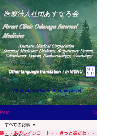
医療法人社団あすなろ会
Forest Clinic Odasaga Internal
Medicine
Asunaro Medical Corporation
Internal Medicine: Diabetes, Respiratory System,
Circulatory System, Endocrinology, Neurology
ME
Other language translation：In MENU
NU
(Original blog for Another language)
"The Heavens: Beyond the Universe: The World 
Where the God of Light Resides"

General Medicine Specialist

Post
Diabetes

Heart

すべての記事
Neurology Specialist

Diabetes

駅・・あのレインコート・・きっと彼だわ・・
World Wide Blog
