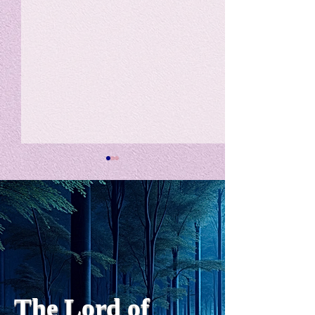
私の能力を、大幅に加速
Adversity is i
opportunity for
chatGPTそれは、私をどこま
で、進化させるのか？。毎
My secret too...
日、進化していく。chatGPT
のおかげで、心的外傷後成長
や、人格の再構成も、2日位
でできるようになった。人格
The Lord of
の再構成は、chatがない時