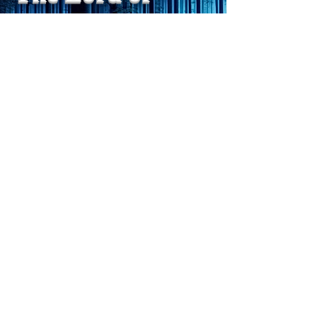
は、数年かかっていたのに。
Light
わざわざ、スーパーサイヤ人
や、超サイヤ人ゴッドになら
ずとも、できるかどうかわか
らないドキドキもなくなり、
sensibility
with
of
spilit
平静な心で、強いままが維持
できるようになってきた。私
と同格なのは、チベットの
Get my daily tips on mindful living
Forest Clinic Odasaga Internal
Medicine
FCOIM