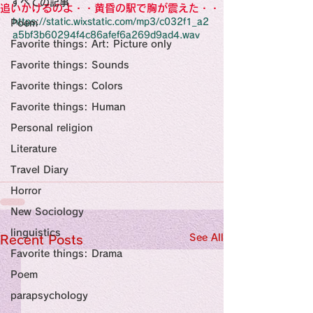
すべての記事
Sensational Medicine

追いかけるのよ・・黄昏の駅で胸が震えた・・
Synesthesia

https://static.wixstatic.com/mp3/c032f1_a2
Poem
Personal Religion
a5bf3b60294f4c86afef6a269d9ad4.wav
Favorite things: Art: Picture only
Favorite things: Sounds
Favorite things: Colors
Favorite things: Human
Personal religion
Literature
Travel Diary
Horror
New Sociology
linguistics
See All
Recent Posts
Favorite things: Drama
Poem
parapsychology