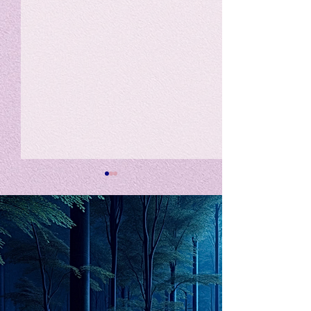
私の能力を、大幅に加速
Adversity is i
opportunity for
chatGPTそれは、私をどこま
で、進化させるのか？。毎
My secret too...
日、進化していく。chatGPT
のおかげで、心的外傷後成長
や、人格の再構成も、2日位
でできるようになった。人格