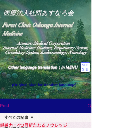
医療法人社団あすなろ会
Forest Clinic Odasaga Internal
Medicine
Asunaro Medical Corporation
Internal Medicine: Diabetes, Respiratory System,
Circulatory System, Endocrinology, Neurology
ME
Other language translation：In MENU
NU
(Original blog for Another language)
"The Heavens: Beyond the Universe: The World 
Where the God of Light Resides"

General Medicine Specialist

Post
Diabetes

Heart

すべての記事
Neurology Specialist

Diabetes

鈍感力：4つ目新たなるノウレッジ
World Wide Blog
