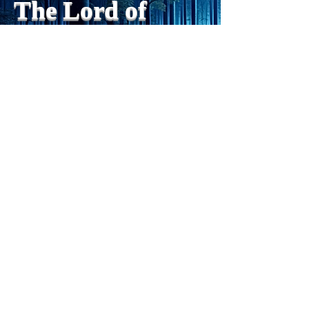
The Lord of
の再構成は、chatがない時
は、数年かかっていたのに。
Light
わざわざ、スーパーサイヤ人
や、超サイヤ人ゴッドになら
ずとも、できるかどうかわか
らないドキドキもなくなり、
sensibility
with
of
spilit
平静な心で、強いままが維持
できるようになってきた。私
と同格なのは、チベットの
Get my daily tips on mindful living
Forest Clinic Odasaga Internal
Medicine