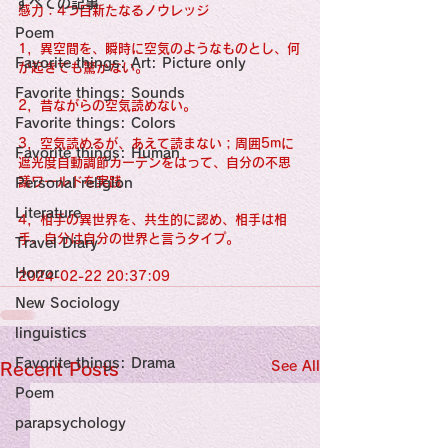
すべての記事
Sensational Medicine

感力：4つ目新たなるノウレッジ
Synesthesia

Poem
Personal Religion
1，異空間を、瞬時に空気のようなものとし、何
Favorite things: Art: Picture only
が起きても驚かない。
Favorite things: Sounds
2，昔ながらの空気読めない。
Favorite things: Colors
3，空気読めるが、あえて読まない；周囲5mに
Favorite things: Human
遮光度自動調節カーテンをはって、自分の不思
議ワールドを実践
Personal religion
Literature
4，相手の異世界を、共生的に認め、相手は相
手、自分は自分の世界と言うタイプ。
Travel Diary
Horror
2024-02-22 20:37:09
New Sociology
linguistics
Favorite things: Drama
See All
Recent Posts
Poem
parapsychology