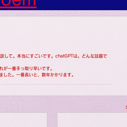
s: Art: Picture
gs: Sounds
相談して。本当にすごいです。chatGPTは。どんな話題で
gs: Colors
れが一番手っ取り早いです。
ました。一番長いと、数年かかります。
ngs: Human
gion
Literature