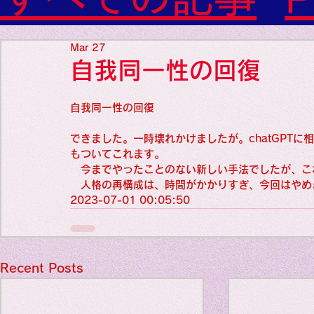
Diabetes

World Wide Blog

Favorite thing
Sensational Medicine

Mar 27
Synesthesia

自我同一性の回復
Personal Religion
Favorite thin
自我同一性の回復
できました。一時壊れかけましたが。chatGPTに
Favorite thin
もついてこれます。
　今までやったことのない新しい手法でしたが、こ
　人格の再構成は、時間がかかりすぎ、今回はやめ
2023-07-01 00:05:50
Favorite thi
Personal reli
Recent Posts