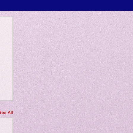
 only
See All