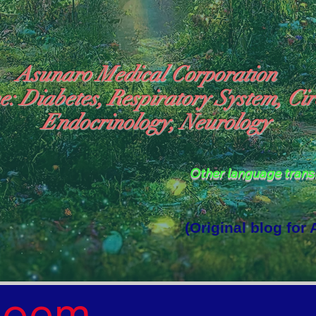
Asunaro Medical Corporation
e: Diabetes, Respiratory System, Cir
Endocrinology, Neurology
Other language tran
(Original blog for
rld Where the God of Light Resides"

Poem