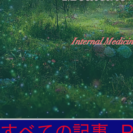
Internal Medicin
"The Heavens: Beyond the Universe: The Wo
General Medicine Specialist

Diabetes

Heart

すべての記事
Neurology Specialist
