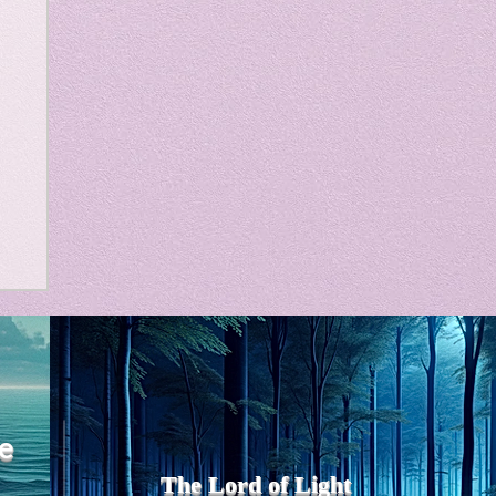
m
e
The Lord of Light