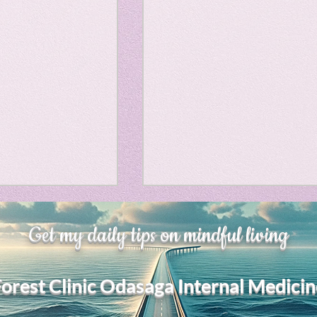
Horror
y
linguistics
gs: Drama
Poe
gy
、大幅に加速
Adversity is indeed an
Get my daily tips on mindful living
opportunity for growth.
それは、私をどこま
るのか？。毎日、
My secret too....
Forest Clinic Odasaga Internal Medicin
chatGPTのおか
傷後成長や、人格
2日位でできるよう