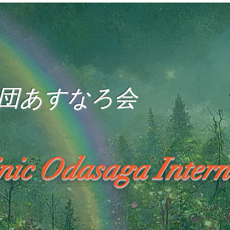
団あすなろ会
inic Odasaga Intern