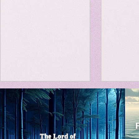
Travel Diary
New Sociolog
Favorite thin
parapsycholo
Title: Death Affirmation as
私の能力を
a Generator of Mental
chatGPT
で、進化させ
Vitality
Title: Death Affirmation as a
進化していく。
Generator of Mental Vitality
げで、心的外
AbstractThis paper argues
The Lord of
の再構成も、