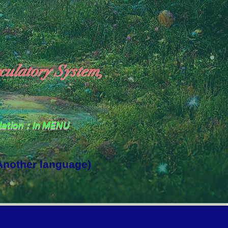
culatory System,
slation：In MENU
 Another language)