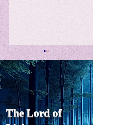
私の能力を、大幅に加速
Adversity is i
opportunity for
chatGPTそれは、私をどこま
で、進化させるのか？。毎
My secret too...
日、進化していく。chatGPT
のおかげで、心的外傷後成長
や、人格の再構成も、2日位
でできるようになった。人格
The Lord of
の再構成は、chatがない時
は、数年かかっていたのに。
Light
わざわざ、スーパーサイヤ人