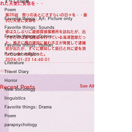
すべての記事
Sensational Medicine

れた天使に安息を・・
Synesthesia

Poem
Personal Religion
第26話　祭りのあとにさすらいの日々を・・疲
Favorite things: Art: Picture only
れた天使に安息を・・
Favorite things: Sounds
修は久しぶりに綾部探偵事務所を訪ねたが、出
Favorite things: Colors
てきたのは家宅捜索を行っている海津警部だっ
た。貴子に橋の建設に絡む不正が発覚して逮捕
Favorite things: Human
状が出たが、すぐに察知して辰巳と共に姿を消
Personal religion
してしまったのだった。
2024-01-23 14:46:01
Literature
Travel Diary
Horror
See All
Recent Posts
New Sociology
linguistics
Favorite things: Drama
Poem
parapsychology