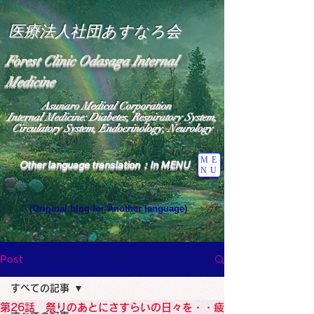
医療法人社団あすなろ会
Forest Clinic Odasaga Internal
Medicine
Asunaro Medical Corporation
Internal Medicine: Diabetes, Respiratory System,
Circulatory System, Endocrinology, Neurology
ME
Other language translation：In MENU
NU
(Original blog for Another language)
"The Heavens: Beyond the Universe: The World 
Where the God of Light Resides"

General Medicine Specialist

Post
Diabetes

Heart

すべての記事
Neurology Specialist

Diabetes

第26話 祭りのあとにさすらいの日々を・・疲
World Wide Blog
