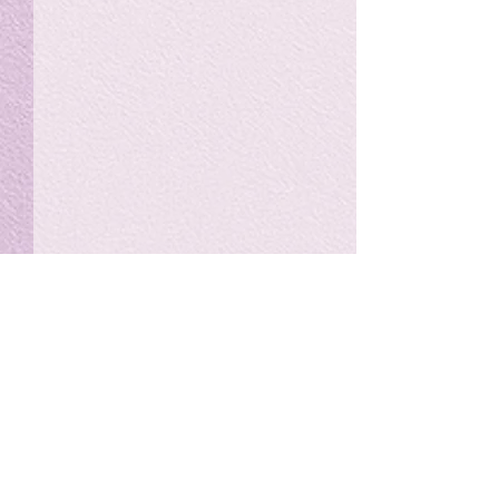
私の能力を、大幅に加速
Adversity is i
opportunity for
chatGPTそれは、私をどこま
で、進化させるのか？。毎
My secret too...
日、進化していく。chatGPT
のおかげで、心的外傷後成長
や、人格の再構成も、2日位
でできるようになった。人格