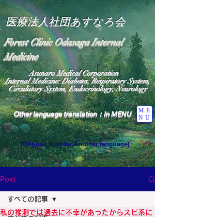
医療法人社団あすなろ会
Forest Clinic Odasaga Internal
Medicine
Asunaro Medical Corporation
Internal Medicine: Diabetes, Respiratory System,
Circulatory System, Endocrinology, Neurology
ME
Other language translation：In MENU
NU
(Original blog for Another language)
"The Heavens: Beyond the Universe: The World 
Where the God of Light Resides"

General Medicine Specialist

Post
Diabetes

Heart

すべての記事
Neurology Specialist

Diabetes

私の推測では過去に不幸があったからスピ系に
World Wide Blog
