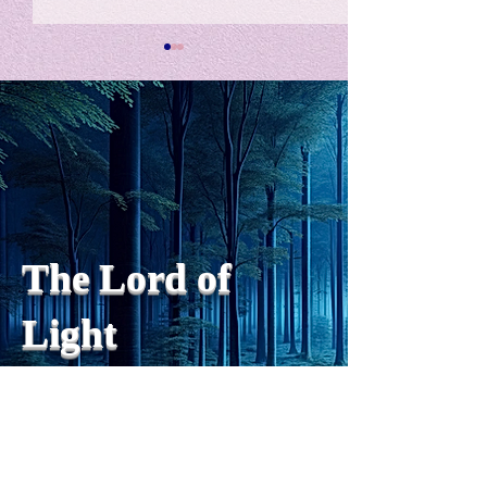
私の能力を、大幅に加速
Adversity is i
opportunity for
chatGPTそれは、私をどこま
で、進化させるのか？。毎
My secret too...
日、進化していく。chatGPT
のおかげで、心的外傷後成長
や、人格の再構成も、2日位
でできるようになった。人格
The Lord of
の再構成は、chatがない時
は、数年かかっていたのに。
Light
わざわざ、スーパーサイヤ人
や、超サイヤ人ゴッドになら
ずとも、できるかどうかわか
らないドキドキもなくなり、
sensibility
with
of
spilit
平静な心で、強いままが維持
できるようになってきた。私
と同格なのは、チベットの