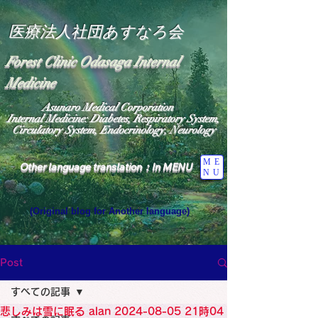
医療法人社団あすなろ会
Forest Clinic Odasaga Internal
Medicine
Asunaro Medical Corporation
Internal Medicine: Diabetes, Respiratory System,
Circulatory System, Endocrinology, Neurology
ME
Other language translation：In MENU
NU
(Original blog for Another language)
"The Heavens: Beyond the Universe: The World 
Where the God of Light Resides"

General Medicine Specialist

Post
Diabetes

Heart

すべての記事
Neurology Specialist

Diabetes

悲しみは雪に眠る alan 2024-08-05 21時04
World Wide Blog
