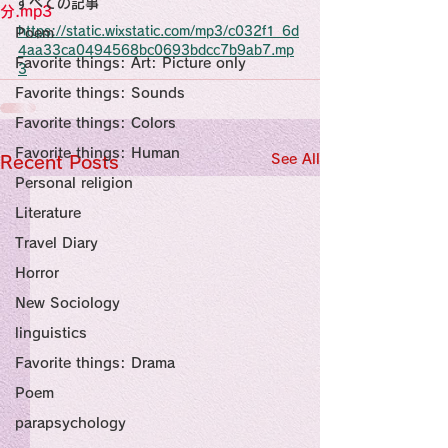
すべての記事
Sensational Medicine

分.mp3
Synesthesia

https://static.wixstatic.com/mp3/c032f1_6d
Poem
Personal Religion
4aa33ca0494568bc0693bdcc7b9ab7.mp
Favorite things: Art: Picture only
3
Favorite things: Sounds
Favorite things: Colors
Favorite things: Human
See All
Recent Posts
Personal religion
Literature
Travel Diary
Horror
New Sociology
linguistics
Favorite things: Drama
Poem
parapsychology