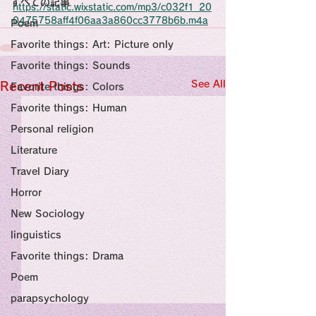
すべての記事
Sensational Medicine

https://static.wixstatic.com/mp3/c032f1_20
Synesthesia

0475758aff4f06aa3a860cc3778b6b.m4a
Poem
Personal Religion
Favorite things: Art: Picture only
Favorite things: Sounds
See All
Recent Posts
Favorite things: Colors
Favorite things: Human
Personal religion
Literature
Travel Diary
Horror
New Sociology
linguistics
Favorite things: Drama
Poem
parapsychology