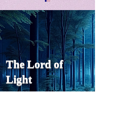
私の能力を、大幅に加速
Adversity is i
opportunity for
chatGPTそれは、私をどこま
で、進化させるのか？。毎
My secret too...
日、進化していく。chatGPT
のおかげで、心的外傷後成長
や、人格の再構成も、2日位
でできるようになった。人格
The Lord of
の再構成は、chatがない時
は、数年かかっていたのに。
Light
わざわざ、スーパーサイヤ人
や、超サイヤ人ゴッドになら
ずとも、できるかどうかわか
らないドキドキもなくなり、
sensibility
with
of
spilit
平静な心で、強いままが維持
できるようになってきた。私
と同格なのは、チベットの