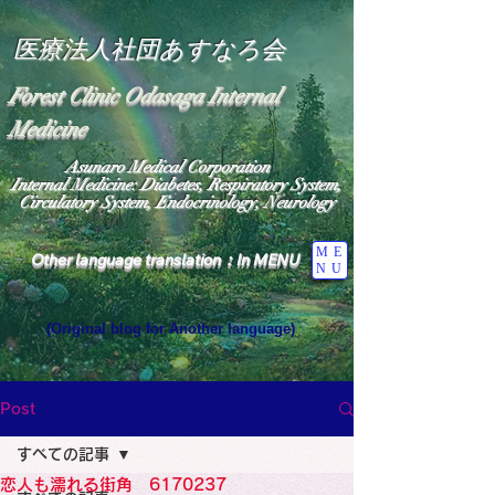
医療法人社団あすなろ会
Forest Clinic Odasaga Internal
Medicine
Asunaro Medical Corporation
Internal Medicine: Diabetes, Respiratory System,
Circulatory System, Endocrinology, Neurology
ME
Other language translation：In MENU
NU
(Original blog for Another language)
"The Heavens: Beyond the Universe: The World 
Where the God of Light Resides"

General Medicine Specialist

Post
Diabetes

Heart

すべての記事
Neurology Specialist

Diabetes

恋人も濡れる街角 6170237
World Wide Blog
