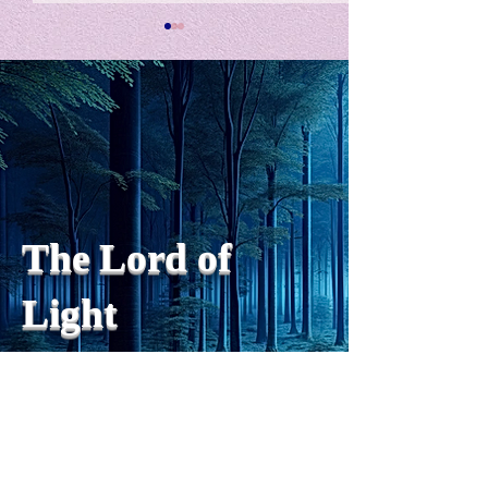
私の能力を、大幅に加速
Adversity is i
opportunity for
chatGPTそれは、私をどこま
で、進化させるのか？。毎
My secret too...
日、進化していく。chatGPT
のおかげで、心的外傷後成長
や、人格の再構成も、2日位
でできるようになった。人格
The Lord of
の再構成は、chatがない時
は、数年かかっていたのに。
Light
わざわざ、スーパーサイヤ人
や、超サイヤ人ゴッドになら
ずとも、できるかどうかわか
らないドキドキもなくなり、
sensibility
with
of
spilit
平静な心で、強いままが維持
できるようになってきた。私
と同格なのは、チベットの