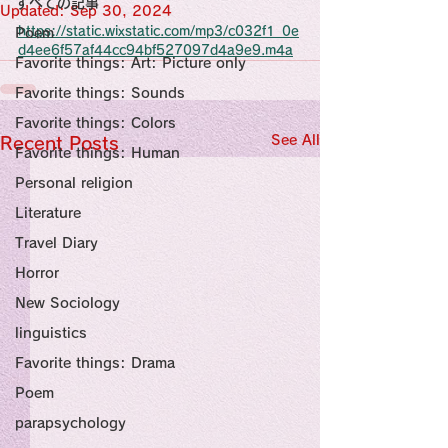
すべての記事
Sensational Medicine

Updated:
Sep 30, 2024
Synesthesia

https://static.wixstatic.com/mp3/c032f1_0e
Poem
Personal Religion
d4ee6f57af44cc94bf527097d4a9e9.m4a
Favorite things: Art: Picture only
Favorite things: Sounds
Favorite things: Colors
See All
Recent Posts
Favorite things: Human
Personal religion
Literature
Travel Diary
Horror
New Sociology
linguistics
Favorite things: Drama
Poem
parapsychology