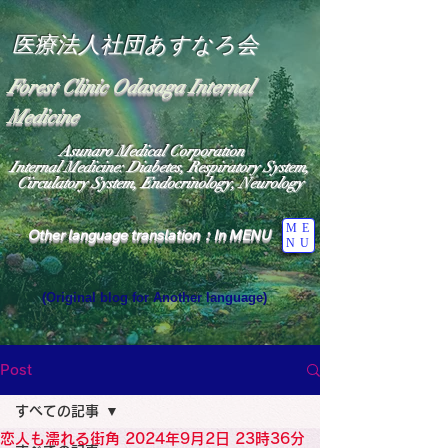
医療法人社団あすなろ会
Forest Clinic Odasaga Internal
Medicine
Asunaro Medical Corporation
Internal Medicine: Diabetes, Respiratory System,
Circulatory System, Endocrinology, Neurology
ME
Other language translation：In MENU
NU
(Original blog for Another language)
"The Heavens: Beyond the Universe: The World 
Where the God of Light Resides"

General Medicine Specialist

Post
Diabetes

Heart

すべての記事
Neurology Specialist

Diabetes

恋人も濡れる街角 2024年9月2日 23時36分
World Wide Blog
