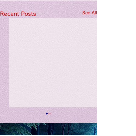
See All
Recent Posts
私の能力を、大幅に加速
Adversity is i
opportunity for
chatGPTそれは、私をどこま