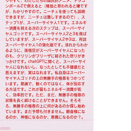
りやすく、わたしたちの国民的アニメ、ドラゴ
ンボールZで例えると（稚拙と思われると嫌です
が、わかりやすので。ニーチェを使っても説明
できますが、ニーチェは難しすぎるので）、ス
テップ1が、スーパーサイヤ人1です。エネルギ
ー消費を抑える次のステップは、スーパーサイ
ヤ人ゴッドです。スーパーサイヤ人2と3を飛ば
していますが、スーパーサイヤ人2や3は、所詮
スーパーサイヤ人1の強化版です。流れからわか
るように、孫悟空がスーパーサイヤ人になった
のも、クリリンがフリーザに殺された怒りがき
っかけです。chatGPTに聞くと、スーパーサイ
ヤ人になれないし、なったとしても不健康だと
答えますが、実はなれます。私自身はスーパー
サイヤ人ゴッドの上の無勝手の極意をつかって
います。意識で、動くのではなく、体が反応す
る方法です。これが最もエネルギー消費が低
く、効率的です。ただ、まだ、無勝手の極意の
状態を長く続けることができません。そろそ
ろ、無勝手の極意の上に何があるのか探し始め
ています。まだ予想も付きません。観音様にな
るのか、神様になるのか、悪魔になるのか？。