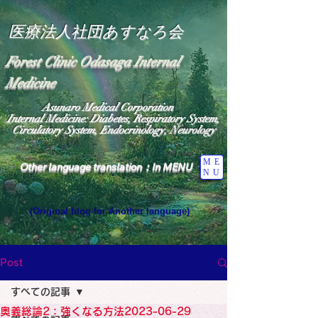
医療法人社団あすなろ会
Forest Clinic Odasaga Internal
Medicine
Asunaro Medical Corporation
Internal Medicine: Diabetes, Respiratory System,
Circulatory System, Endocrinology, Neurology
ME
Other language translation：In MENU
NU
(Original blog for Another language)
"The Heavens: Beyond the Universe: The World 
Where the God of Light Resides"

General Medicine Specialist

Post
Diabetes

Heart

すべての記事
Neurology Specialist

Diabetes

奥義総論2：強くなる方法2023-06-29
World Wide Blog
