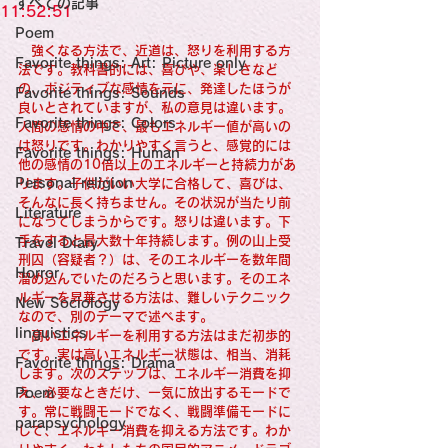
すべての記事
Sensational Medicine

11:52:51
Synesthesia

Poem
Personal Religion
　強くなる方法で、近道は、怒りを利用する方
Favorite things: Art: Picture only
法です。教科書的には、喜びや、楽しさなど
の、ポジティブな感情を元に、発達したほうが
Favorite things: Sounds
良いとされていますが、私の意見は違います。
Favorite things: Colors
人間の感情の中で、最もエネルギー値が高いの
は怒りです。わかりやすく言うと、感覚的には
Favorite things: Human
他の感情の10倍以上のエネルギーと持続力があ
Personal religion
ります。子供がいい大学に合格して、喜びは、
そんなに長く持ちません。その状況が当たり前
Literature
になってしまうからです。怒りは違います。下
手をすると最大数十年持続します。例の山上受
Travel Diary
刑囚（容疑者？）は、そのエネルギーを数年間
Horror
溜め込んでいたのだろうと思います。そのエネ
ルギーを昇華させる方法は、難しいテクニック
New Sociology
なので、別のテーマで述べます。
linguistics
　高いエネルギーを利用する方法はまだ初歩的
です。実は高いエネルギー状態は、相当、消耗
Favorite things: Drama
します。次のステップは、エネルギー消費を抑
Poem
え、必要なときだけ、一気に放出するモードで
す。常に戦闘モードでなく、戦闘準備モードに
parapsychology
して、エネルギー消費を抑える方法です。わか