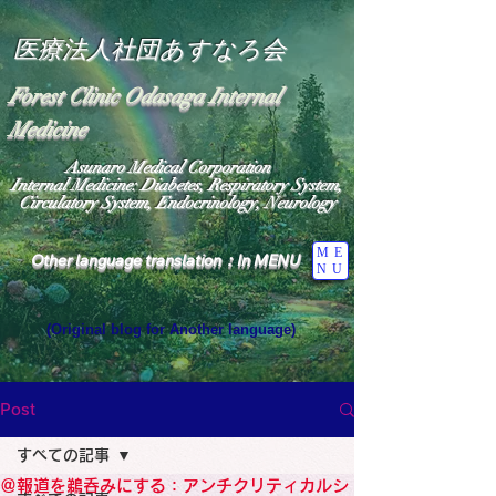
医療法人社団あすなろ会
Forest Clinic Odasaga Internal
Medicine
Asunaro Medical Corporation
Internal Medicine: Diabetes, Respiratory System,
Circulatory System, Endocrinology, Neurology
ME
Other language translation：In MENU
NU
(Original blog for Another language)
"The Heavens: Beyond the Universe: The World 
Where the God of Light Resides"

General Medicine Specialist

Post
Diabetes

Heart

すべての記事
Neurology Specialist

Diabetes

＠報道を鵜呑みにする：アンチクリティカルシ
World Wide Blog
