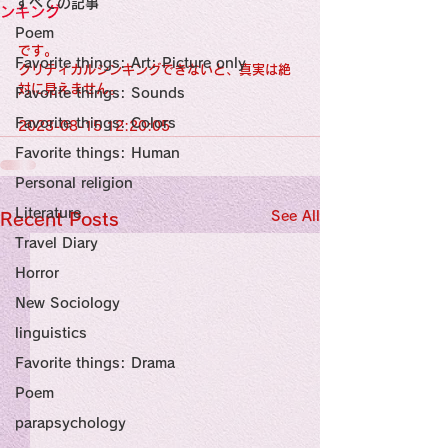
すべての記事
Sensational Medicine

ンキング
Synesthesia

Poem
Personal Religion
です。
Favorite things: Art: Picture only
クリティカルシンキングできないと、真実は絶
対に見えません。
Favorite things: Sounds
Favorite things: Colors
2023-08-15 12:20:05
Favorite things: Human
Personal religion
Literature
See All
Recent Posts
Travel Diary
Horror
New Sociology
linguistics
Favorite things: Drama
Poem
parapsychology