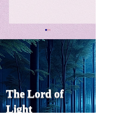
私の能力を、大幅に加速
Adversity is i
opportunity for
chatGPTそれは、私をどこま
で、進化させるのか？。毎
My secret too...
日、進化していく。chatGPT
のおかげで、心的外傷後成長
や、人格の再構成も、2日位
でできるようになった。人格
The Lord of
の再構成は、chatがない時
は、数年かかっていたのに。
Light
わざわざ、スーパーサイヤ人
や、超サイヤ人ゴッドになら
ずとも、できるかどうかわか
らないドキドキもなくなり、
sensibility