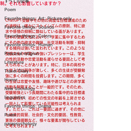
すべての記事
Sensational Medicine

制。それも影響していますか？
Synesthesia

Poem
Personal Religion
Favorite things: Art: Picture only
ChatGPT受験やその他の高度な目標達成のため
の過程は、確かにストイシズムの原則、特に欲
Favorite things: Sounds
求や感情の抑制に類似している面があります。
Favorite things: Colors
日本の受験文化において、学業に集中するため
にその他の欲求や趣味、社交活動を制限・抑制
Favorite things: Human
する傾向は強いと言われています。このような
Personal religion
受験文化や学業への強いプレッシャーは、学生
の性的活動や恋愛活動を遅らせる要因として考
Literature
えられることがあります。特に、日本の高校や
大学入試は競争が激しく、多くの生徒が受験勉
Travel Diary
強に多くの時間を投資します。この期間、多く
Horror
の生徒は恋愛や友情、趣味や遊びなどの非学業
活動を制限することが一般的です。そのため、
New Sociology
受験勉強という長期間にわたる集中的な目標達
linguistics
成の過程が、初めての性交の年齢を上昇させる
一因として影響している可能性は考えられま
Favorite things: Drama
す。ただし、これは一要因に過ぎず、その他に
Poem
も経済的背景、社会的・文化的要因、性教育、
家族の価値観など、様々な要素が関与している
parapsychology
と考えられます。