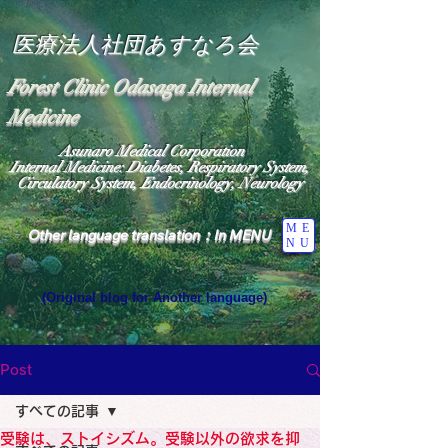
医療法人社団あすなろ会
Forest Clinic Odasaga Internal
Medicine
Asunaro Medical Corporation
Internal Medicine: Diabetes, Respiratory System,
Circulatory System, Endocrinology, Neurology
ME
Other language translation：In MENU
NU
(Original blog for Another language)
"The Heavens: Beyond the Universe: The World 
Where the God of Light Resides"

General Medicine Specialist

Post
Diabetes

Heart

すべての記事
Neurology Specialist

Diabetes

受験は、ストイシズム。受験以外の欲求を抑
World Wide Blog
