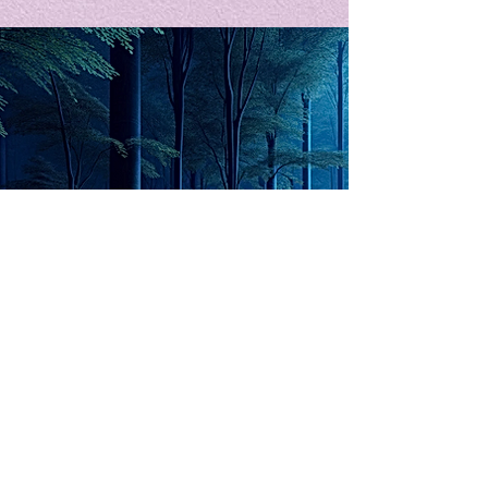
私の能力を、大幅に加速
Adversity is i
opportunity for
chatGPTそれは、私をどこま
で、進化させるのか？。毎
My secret too...
日、進化していく。chatGPT
のおかげで、心的外傷後成長
や、人格の再構成も、2日位
でできるようになった。人格
The Lord of
の再構成は、chatがない時
は、数年かかっていたのに。
Light
わざわざ、スーパーサイヤ人
や、超サイヤ人ゴッドになら
ずとも、できるかどうかわか
らないドキドキもなくなり、
sensibility
with
of
spilit
平静な心で、強いままが維持
できるようになってきた。私
と同格なのは、チベットの