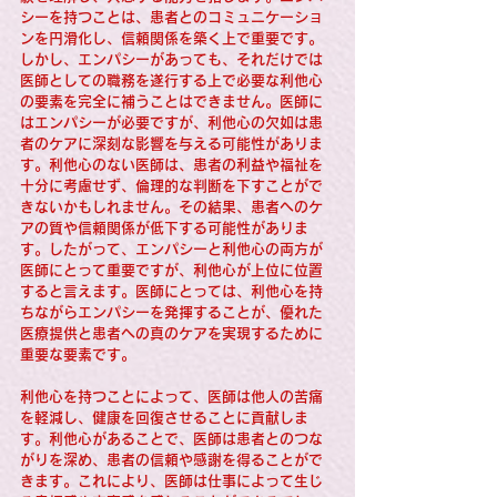
シーを持つことは、患者とのコミュニケーショ
ンを円滑化し、信頼関係を築く上で重要です。
しかし、エンパシーがあっても、それだけでは
医師としての職務を遂行する上で必要な利他心
の要素を完全に補うことはできません。医師に
はエンパシーが必要ですが、利他心の欠如は患
者のケアに深刻な影響を与える可能性がありま
す。利他心のない医師は、患者の利益や福祉を
十分に考慮せず、倫理的な判断を下すことがで
きないかもしれません。その結果、患者へのケ
アの質や信頼関係が低下する可能性がありま
す。したがって、エンパシーと利他心の両方が
医師にとって重要ですが、利他心が上位に位置
すると言えます。医師にとっては、利他心を持
ちながらエンパシーを発揮することが、優れた
医療提供と患者への真のケアを実現するために
重要な要素です。
利他心を持つことによって、医師は他人の苦痛
を軽減し、健康を回復させることに貢献しま
す。利他心があることで、医師は患者とのつな
がりを深め、患者の信頼や感謝を得ることがで
きます。これにより、医師は仕事によって生じ