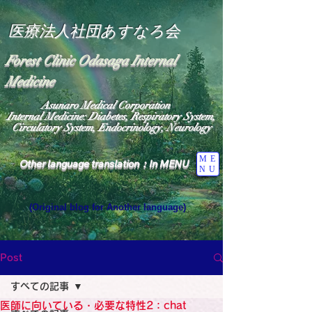
医療法人社団あすなろ会
Forest Clinic Odasaga Internal
Medicine
Asunaro Medical Corporation
Internal Medicine: Diabetes, Respiratory System,
Circulatory System, Endocrinology, Neurology
ME
Other language translation：In MENU
NU
(Original blog for Another language)
"The Heavens: Beyond the Universe: The World 
Where the God of Light Resides"

General Medicine Specialist

Post
Diabetes

Heart

すべての記事
Neurology Specialist

Diabetes

医師に向いている・必要な特性2：chat
World Wide Blog
