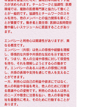
力が求められます。チームワークと協調性: 医療
現場では、複数の医療専門家と協力して働くこ
とが一般的です。協調性とチームワークのスキ
ルを持ち、他のメンバーとの協力関係を築くこ
とが重要です。働き者と責任感: 医師は長時間労
働や厳しいスケジュールに直面することがあり
ます。
エンパシーと利他心は関連性がありますが、異
なる概念です。
エンパシー（共感）は他人の感情や経験を理解
し、感情的な共感や共感的な反応を示す能力で
す。つまり、他人の立場や感情に対して感受性
を持ち、それを理解しようとする心の働きで
す。エンパシーのある人は他人の感情に共感
し、共感の表現や支持を通じて他人を支えるこ
とができます。
一方、利他心は自己の利益や欲求にではなく、
他人の利益や幸福を考え、他人のために行動す
る意識や心の姿勢です。利他心のある人は他人
のニーズや懸念に注意を払い、他人の幸福や福
祉を最優先に考え、そのために行動することが
あります。