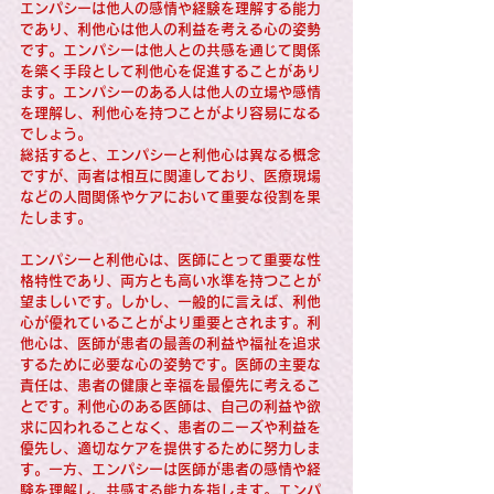
エンパシーは他人の感情や経験を理解する能力
であり、利他心は他人の利益を考える心の姿勢
です。エンパシーは他人との共感を通じて関係
を築く手段として利他心を促進することがあり
ます。エンパシーのある人は他人の立場や感情
を理解し、利他心を持つことがより容易になる
でしょう。
総括すると、エンパシーと利他心は異なる概念
ですが、両者は相互に関連しており、医療現場
などの人間関係やケアにおいて重要な役割を果
たします。
エンパシーと利他心は、医師にとって重要な性
格特性であり、両方とも高い水準を持つことが
望ましいです。しかし、一般的に言えば、利他
心が優れていることがより重要とされます。利
他心は、医師が患者の最善の利益や福祉を追求
するために必要な心の姿勢です。医師の主要な
責任は、患者の健康と幸福を最優先に考えるこ
とです。利他心のある医師は、自己の利益や欲
求に囚われることなく、患者のニーズや利益を
優先し、適切なケアを提供するために努力しま
す。一方、エンパシーは医師が患者の感情や経
験を理解し、共感する能力を指します。エンパ