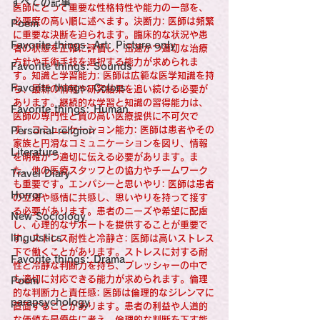
すべての記事
Sensational Medicine

医師にとって重要な性格特性や能力の一部を、
Synesthesia

必要度の高い順に述べます。決断力: 医師は頻繁
Poem
Personal Religion
に重要な決断を迫られます。臨床的な状況や患
Favorite things: Art: Picture only
者の状態を正確に評価し、迅速かつ適切な治療
方針や手術手技を選択する能力が求められま
Favorite things: Sounds
す。知識と学習能力: 医師は広範な医学知識を持
Favorite things: Colors
ち、最新の情報や研究結果を追い続ける必要が
あります。継続的な学習と知識の習得能力は、
Favorite things: Human
医師の専門性と質の高い医療提供に不可欠で
す。コミュニケーション能力: 医師は患者やその
Personal religion
家族と円滑なコミュニケーションを図り、情報
Literature
を明確かつ適切に伝える必要があります。ま
た、他の医療スタッフとの協力やチームワーク
Travel Diary
も重要です。エンパシーと思いやり: 医師は患者
Horror
の立場や感情に共感し、思いやりを持って接す
る必要があります。患者のニーズや希望に配慮
New Sociology
し、心理的なサポートを提供することが重要で
linguistics
す。ストレス耐性と冷静さ: 医師は高いストレス
下で働くことがあります。ストレスに対する耐
Favorite things: Drama
性と冷静な判断力を持ち、プレッシャーの中で
も適切に対応できる能力が求められます。倫理
Poem
的な判断力と責任感: 医師は倫理的なジレンマに
parapsychology
直面することがあります。患者の利益や人道的
な価値を最優先に考え、倫理的な判断を下す能