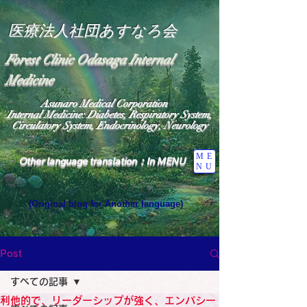
医療法人社団あすなろ会
Forest Clinic Odasaga Internal
Medicine
Asunaro Medical Corporation
Internal Medicine: Diabetes, Respiratory System,
Circulatory System, Endocrinology, Neurology
ME
Other language translation：In MENU
NU
(Original blog for Another language)
"The Heavens: Beyond the Universe: The World 
Where the God of Light Resides"

General Medicine Specialist

Post
Diabetes

Heart

すべての記事
Neurology Specialist

Diabetes

利他的で、リーダーシップが強く、エンパシー
World Wide Blog
