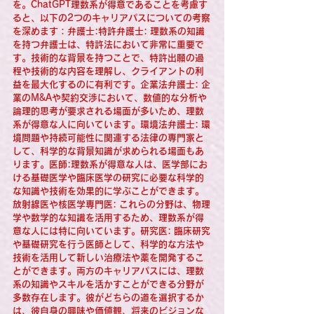
を。ChatGPT理数系が得意であることを考慮す
ると、以下の2つのキャリアパスについての考察
を深めます：弁護士:特許弁護士: 理数系の知識
を持つ弁護士は、特許法において非常に重要で
す。技術的な背景を持つことで、特許出願の過
程や技術的な内容を理解し、クライアントの利
益を最大化するのに有利です。企業法弁護士: 企
業のM&Aや契約交渉において、数値的な分析や
論理的思考が要求される場面が多いため、理数
系が得意な人に向いています。環境法弁護士: 環
境問題や持続可能性に関連する法律の専門家と
して、科学的な背景知識が求められる場面もあ
ります。医師:理数系が得意な人は、医学部にお
ける基礎医学や臨床医学の研究に必要な科学的
な知識や技術を効果的に学ぶことができます。
放射線医や核医学専門医: これらの分野は、物理
学や数学的な知識を活用するため、理数系が得
意な人には特に向いています。研究医: 臨床研究
や基礎研究を行う医師として、科学的な方法や
技術を活用して新しい治療法や薬を開発するこ
とができます。両方のキャリアパスには、理数
系の知識やスキルを活かすことができる分野が
多数存在します。彼がどちらの道を選択するか
は、彼自身の興味や価値観、将来のビジョンな