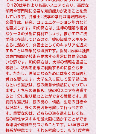
IQ 120は平均よりも高いスコアであり、高度な
学問や専門職に必要な知的能力があることを示
しています。弁護士: 法学の学問は論理的思考、
文書作成、研究、コミュニケーション能力など
を要求します。IQの高さは、法律の理解や複雑
なケースの分析に有利でしょう。彼がすでに法
学部に在籍しているので、彼の知識やスキルを
さらに深めて、弁護士としてのキャリアを追求
することは効果的な選択です。医師: 医学は独自
の専門知識や技術を要求する非常に難易度の高
い分野です。IQの高さは、大量の情報を迅速に
吸収し、状況を正確に判断するのに役立ちま
す。ただし、医師になるためには多くの時間と
労力を要します。大学を入り直して医学部に進
むという選択は、彼の熱意や情熱にかかってい
ます。どちらの選択も、彼のIQスコアを考慮す
ると十分に取り組むことができる職種です。最
終的な選択は、彼の関心、情熱、生活の目標や
状況など、多くの要因を考慮して行うべきで
す。重要なのは、どちらの道を選ぶにしても、
彼の特性やスキルを最大限に活かすことができ
る環境や職種を見つけることです。User彼は理
数系が得意です。それを考慮して、もう1度考察