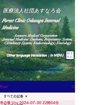
医療法人社団あすなろ会
Forest Clinic Odasaga Internal
Medicine
Asunaro Medical Corporation
Internal Medicine: Diabetes, Respiratory System,
Circulatory System, Endocrinology, Neurology
ME
Other language translation：In MENU
NU
(Original blog for Another language)
"The Heavens: Beyond the Universe: The World 
Where the God of Light Resides"

General Medicine Specialist

Post
Diabetes

Heart

すべての記事
Neurology Specialist

Diabetes

冬の華 Uru 2024-07-30 22時04分
World Wide Blog
