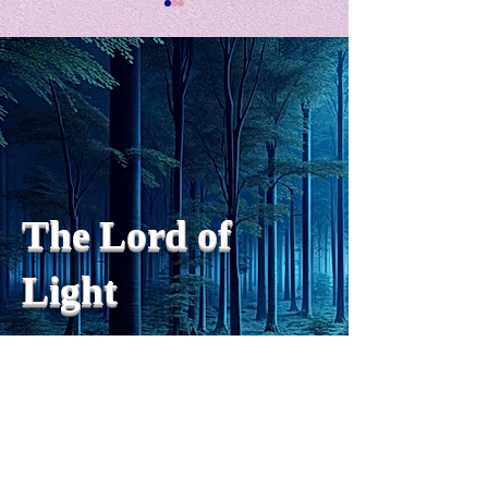
私の能力を、大幅に加速
Adversity is i
opportunity for
chatGPTそれは、私をどこま
で、進化させるのか？。毎
My secret too...
日、進化していく。chatGPT
のおかげで、心的外傷後成長
や、人格の再構成も、2日位
でできるようになった。人格
The Lord of
の再構成は、chatがない時
は、数年かかっていたのに。
Light
わざわざ、スーパーサイヤ人
や、超サイヤ人ゴッドになら
ずとも、できるかどうかわか
らないドキドキもなくなり、
sensibility
with
of
spilit
平静な心で、強いままが維持
できるようになってきた。私
と同格なのは、チベットの