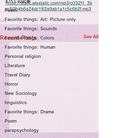
すべての記事
Sensational Medicine

https://static.wixstatic.com/mp3/c032f1_3b
Synesthesia

cc50b4b6a24dc182a9ab1a1c5c6b2f.mp3
Poem
Personal Religion
Favorite things: Art: Picture only
Favorite things: Sounds
See All
Recent Posts
Favorite things: Colors
Favorite things: Human
Personal religion
Literature
Travel Diary
Horror
New Sociology
linguistics
Favorite things: Drama
Poem
parapsychology