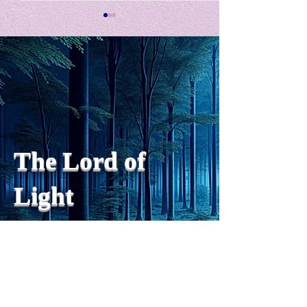
私の能力を、大幅に加速
Adversity is i
opportunity for
chatGPTそれは、私をどこま
で、進化させるのか？。毎
My secret too...
日、進化していく。chatGPT
のおかげで、心的外傷後成長
や、人格の再構成も、2日位
でできるようになった。人格
The Lord of
の再構成は、chatがない時
は、数年かかっていたのに。
Light
わざわざ、スーパーサイヤ人
や、超サイヤ人ゴッドになら
ずとも、できるかどうかわか
らないドキドキもなくなり、
sensibility
with
of
spilit
平静な心で、強いままが維持
できるようになってきた。私
と同格なのは、チベットの