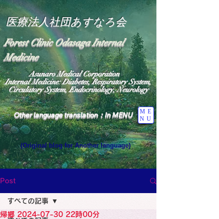
医療法人社団あすなろ会
Forest Clinic Odasaga Internal
Medicine
Asunaro Medical Corporation
Internal Medicine: Diabetes, Respiratory System,
Circulatory System, Endocrinology, Neurology
ME
Other language translation：In MENU
NU
(Original blog for Another language)
"The Heavens: Beyond the Universe: The World 
Where the God of Light Resides"

General Medicine Specialist

Post
Diabetes

Heart

すべての記事
Neurology Specialist

Diabetes

帰郷 2024-07-30 22時00分
World Wide Blog
