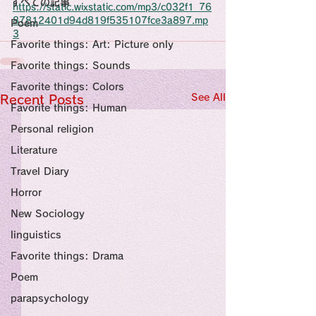
すべての記事
Sensational Medicine

https://static.wixstatic.com/mp3/c032f1_76
Synesthesia

87812401d94d819f535107fce3a897.mp
Poem
Personal Religion
3
Favorite things: Art: Picture only
Favorite things: Sounds
Favorite things: Colors
See All
Recent Posts
Favorite things: Human
Personal religion
Literature
Travel Diary
Horror
New Sociology
linguistics
Favorite things: Drama
Poem
parapsychology