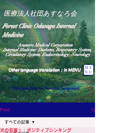
医療法人社団あすなろ会
Forest Clinic Odasaga Internal
Medicine
Asunaro Medical Corporation
Internal Medicine: Diabetes, Respiratory System,
Circulatory System, Endocrinology, Neurology
ME
Other language translation：In MENU
NU
(Original blog for Another language)
"The Heavens: Beyond the Universe: The World 
Where the God of Light Resides"

General Medicine Specialist

Post
Diabetes

Heart

すべての記事
Neurology Specialist

Diabetes

光の言葉１：ポジティブシンキング
World Wide Blog
