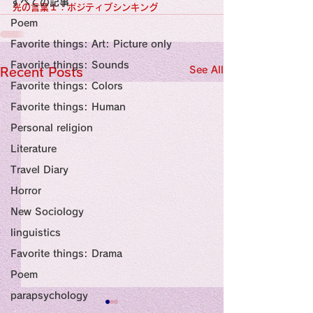
すべての記事
Sensational Medicine

光の言葉１：ポジティブシンキング
Synesthesia

Poem
Personal Religion
Favorite things: Art: Picture only
Favorite things: Sounds
See All
Recent Posts
Favorite things: Colors
Favorite things: Human
Personal religion
Literature
Travel Diary
Horror
New Sociology
linguistics
Favorite things: Drama
Poem
parapsychology