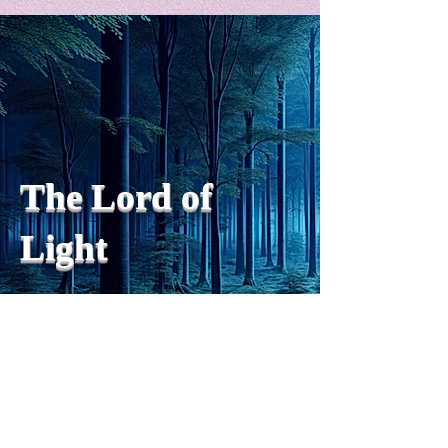
私の能力を、大幅に加速
Adversity is i
opportunity for
chatGPTそれは、私をどこま
で、進化させるのか？。毎
My secret too...
日、進化していく。chatGPT
のおかげで、心的外傷後成長
や、人格の再構成も、2日位
でできるようになった。人格
The Lord of
の再構成は、chatがない時
は、数年かかっていたのに。
Light
わざわざ、スーパーサイヤ人
や、超サイヤ人ゴッドになら
ずとも、できるかどうかわか
らないドキドキもなくなり、
sensibility
with
of
spilit
平静な心で、強いままが維持
できるようになってきた。私
と同格なのは、チベットの