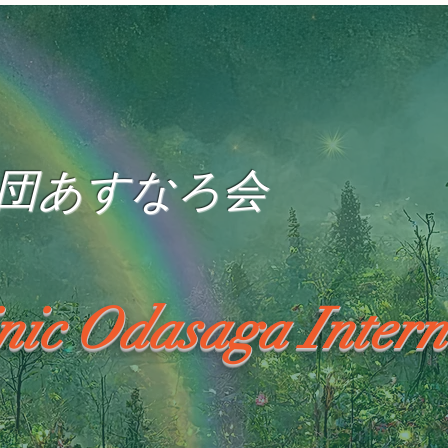
団あすなろ会
inic Odasaga Intern