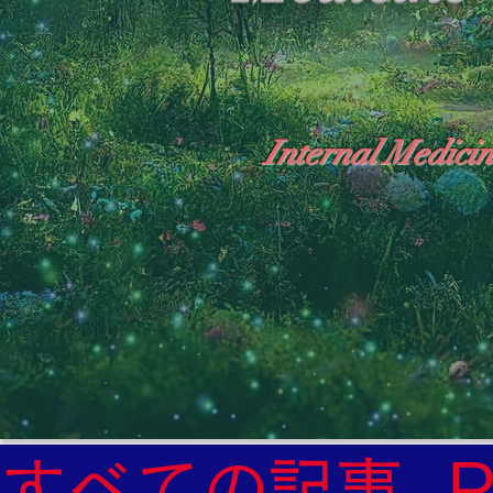
Internal Medicin
"The Heavens: Beyond the Universe: The Wo
General Medicine Specialist

Diabetes

Heart

すべての記事
Neurology Specialist
