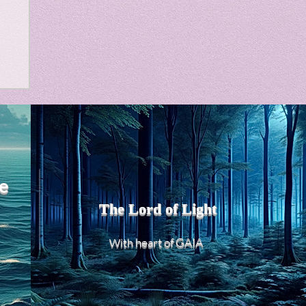
m
e
The Lord of Light
heart of GAIA
With