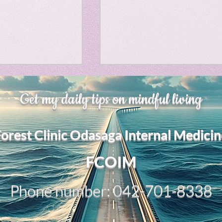
Horror
y
linguistics
gs: Drama
Poe
、大幅に加速
Adversity is indeed an
Get my daily tips on mindful living
opportunity for growth.
それは、私をどこま
るのか？。毎日、
gy
My secret too....
Forest Clinic Odasaga Internal Medicin
chatGPTのおか
傷後成長や、人格
2日位でできるよう
FCOIM
格の再構成は、
い時は、数年かかって
Phone number: 042-701-8338
ざわざ、スーパー
超サイヤ人ゴッド
、できるかどうか