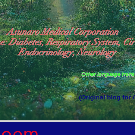
Asunaro Medical Corporation
e: Diabetes, Respiratory System, Cir
Endocrinology, Neurology
Other language tran
(Original blog for
rld Where the God of Light Resides"

Poem