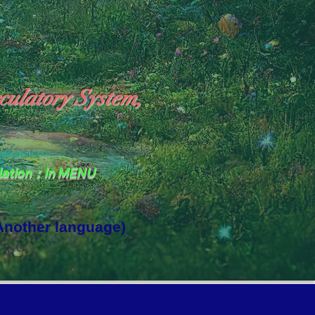
culatory System,
slation：In MENU
 Another language)