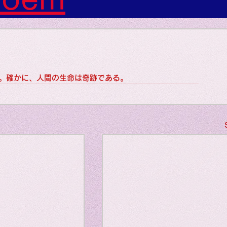
s: Art: Picture
gs: Sounds
。確かに、人間の生命は奇跡である。
gs: Colors
ngs: Human
gion
Literature