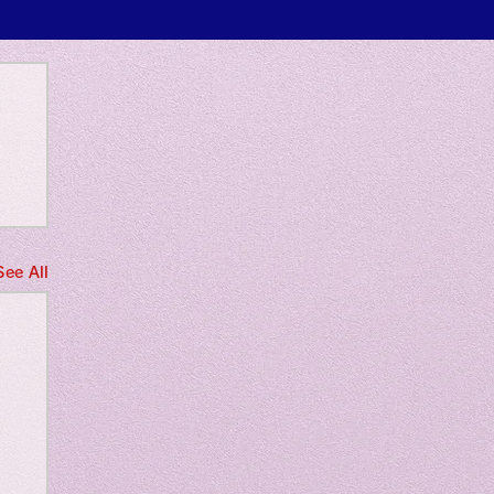
 only
See All