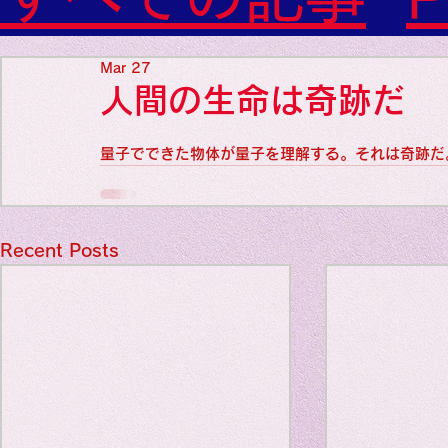
Diabetes

World Wide Blog

Favorite thing
Sensational Medicine

Mar 27
Synesthesia

人間の生命は奇跡だ
Personal Religion
Favorite thin
量子でできた物体が量子を理解する。それは奇跡だ
Favorite thin
Recent Posts
Favorite thi
Personal reli