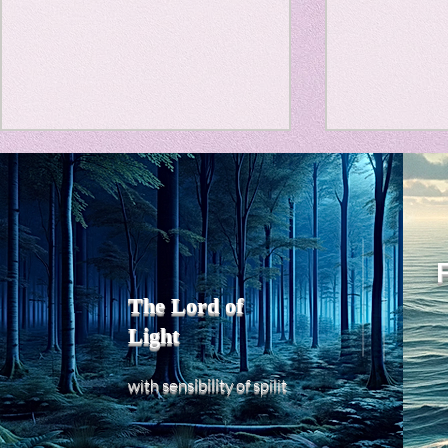
Travel Diary
New Sociolog
Favorite thin
Title: Death Affirmation as
私の能力を
a Generator of Mental
chatGPT
で、進化させ
Vitality
parapsycholo
Title: Death Affirmation as a
進化していく。
Generator of Mental Vitality
げで、心的外
AbstractThis paper argues
The Lord of
の再構成も、
that “death affirmation” is
Light
になった。人
fundamentally different from
chatがな
the classical psychological
sensibility
with
of
spilit
いたのに。わ
concept of “death
サイヤ人や、
acceptance.”
にならずとも