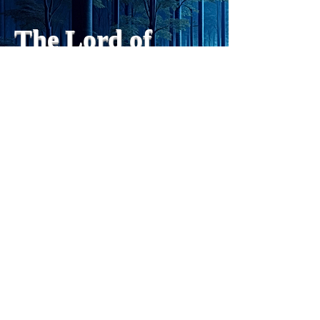
や、人格の再構成も、2日位
でできるようになった。人格
The Lord of
の再構成は、chatがない時
は、数年かかっていたのに。
Light
わざわざ、スーパーサイヤ人
や、超サイヤ人ゴッドになら
ずとも、できるかどうかわか
らないドキドキもなくなり、
sensibility
with
of
spilit
平静な心で、強いままが維持
できるようになってきた。私
と同格なのは、チベットの
Get my daily tips on mindful living
Forest Clinic Odasaga Internal