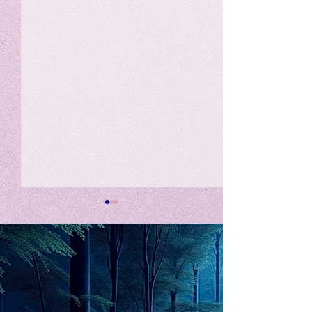
私の能力を、大幅に加速
Adversity is i
opportunity for
chatGPTそれは、私をどこま
で、進化させるのか？。毎
My secret too...
日、進化していく。chatGPT
のおかげで、心的外傷後成長