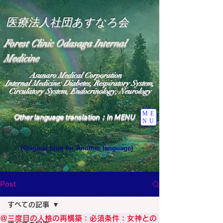
医療法人社団あすなろ会
Forest Clinic Odasaga Internal
Medicine
Asunaro Medical Corporation
Internal Medicine: Diabetes, Respiratory System,
Circulatory System, Endocrinology, Neurology
ME
Other language translation：In MENU
NU
(Original blog for Another language)
"The Heavens: Beyond the Universe: The World 
Where the God of Light Resides"

General Medicine Specialist

Post
Diabetes

Heart

すべての記事
Neurology Specialist

Diabetes

＠三度目の人格の再構築：必須条件：女神との
World Wide Blog
