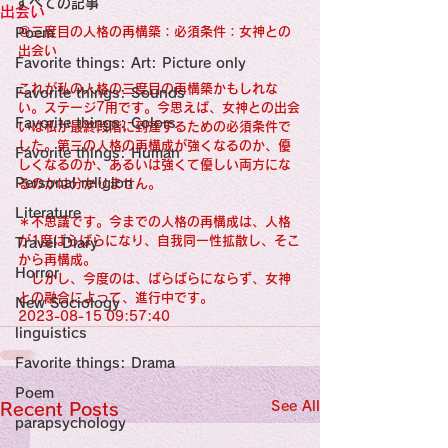
すべての記事
Sensational Medicine

出会い
Synesthesia

＠三度目の人格の再構築：必須条件：女神との
Poem
Personal Religion
出会い
Favorite things: Art: Picture only
これが私の人格の三度目の再構築かもしれな
Favorite things: Sounds
い。ステージ7用です。今思えば、女神との出会
Favorite things: Colors
いは私が最終段階に到達するための必須条件で
した。第三の人格の再構成が強くなるのか、優
Favorite things: Human
しくなるのか、あるいは強くて優しい両方にな
Personal religion
るのかは分かりません。
Literature
＊不思議です。今までの人格の再構成は、人格
が1度ばらばらになり、自我同一性拡散し、そこ
Travel Diary
から再構成。
Horror
　しかし、今度のは、ばらばらにならず、女神
との融合によって、進行中です。
New Sociology
2023-08-15 09:57:40
linguistics
Favorite things: Drama
Poem
See All
Recent Posts
parapsychology