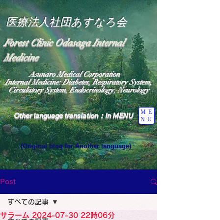
医療法人社団あすなろ会
Forest Clinic Odasaga Internal
Medicine
Asunaro Medical Corporation
Internal Medicine: Diabetes, Respiratory System,
Circulatory System, Endocrinology, Neurology
ME
Other language translation：In MENU
NU
(Original blog for Another language)
"The Heavens: Beyond the Universe: The World 
Where the God of Light Resides"

General Medicine Specialist

Post
Diabetes

Heart

すべての記事
Neurology Specialist

Diabetes

サラーム 2024-07-30 22時06分
World Wide Blog
