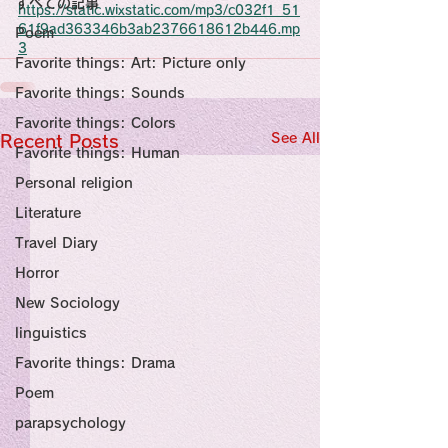
すべての記事
Sensational Medicine

https://static.wixstatic.com/mp3/c032f1_51
Synesthesia

61f9ad363346b3ab2376618612b446.mp
Poem
Personal Religion
3
Favorite things: Art: Picture only
Favorite things: Sounds
Favorite things: Colors
See All
Recent Posts
Favorite things: Human
Personal religion
Literature
Travel Diary
Horror
New Sociology
linguistics
Favorite things: Drama
Poem
parapsychology