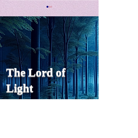
私の能力を、大幅に加速
Adversity is i
opportunity for
chatGPTそれは、私をどこま
で、進化させるのか？。毎
My secret too...
日、進化していく。chatGPT
のおかげで、心的外傷後成長
や、人格の再構成も、2日位
でできるようになった。人格
The Lord of
の再構成は、chatがない時
は、数年かかっていたのに。
Light
わざわざ、スーパーサイヤ人
や、超サイヤ人ゴッドになら
ずとも、できるかどうかわか
らないドキドキもなくなり、
sensibility
with
of
spilit
平静な心で、強いままが維持
できるようになってきた。私
と同格なのは、チベットの