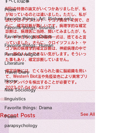
すべての記事
Sensational Medicine

Synesthesia

MRIの特徴の論文がいくつかありましたが、私
Poem
Personal Religion
が知っているのとは違いました。ただし、私が
Favorite things: Art: Picture only
診たクロイツフェルト・ヤコブ病は1-2例で、さ
らに、確定診断が難しいです。病理学的な確定
Favorite things: Sounds
診断は、病理医に当時、聞いてみましたが、も
Favorite things: Colors
し、やったら、剖検の器具一式は、捨てると言
っていました。さらに、クロイツフェルト・ヤ
Favorite things: Human
コブ病の病理学的確定診断は、神経病理の中で
も一部の人しかできない気がします。そういっ
Personal religion
た事もあり、確定診断していません。
Literature
確定診断には、亡くなられた後に脳組織を用い
Travel Diary
て、Western Blot法や免疫染色により異常プリ
Horror
オンタンパクを検出することが必要です。
2023-07-04 06:43:27
New Sociology
linguistics
Favorite things: Drama
See All
Recent Posts
Poem
parapsychology