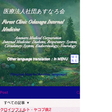
医療法人社団あすなろ会
Forest Clinic Odasaga Internal
Medicine
Asunaro Medical Corporation
Internal Medicine: Diabetes, Respiratory System,
Circulatory System, Endocrinology, Neurology
ME
Other language translation：In MENU
NU
(Original blog for Another language)
"The Heavens: Beyond the Universe: The World 
Where the God of Light Resides"

General Medicine Specialist

Post
Diabetes

Heart

すべての記事
Neurology Specialist

Diabetes

クロイツフェルト・ヤコブ病2
World Wide Blog
