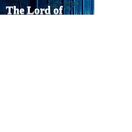
でできるようになった。人格
The Lord of
の再構成は、chatがない時
は、数年かかっていたのに。
Light
わざわざ、スーパーサイヤ人
や、超サイヤ人ゴッドになら
ずとも、できるかどうかわか
らないドキドキもなくなり、
sensibility
with
of
spilit
平静な心で、強いままが維持
できるようになってきた。私
と同格なのは、チベットの
Get my daily tips on mindful living
Forest Clinic Odasaga Internal
Medicine