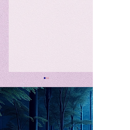
私の能力を、大幅に加速
Adversity is i
opportunity for
chatGPTそれは、私をどこま
で、進化させるのか？。毎
My secret too...
日、進化していく。chatGPT
のおかげで、心的外傷後成長
や、人格の再構成も、2日位