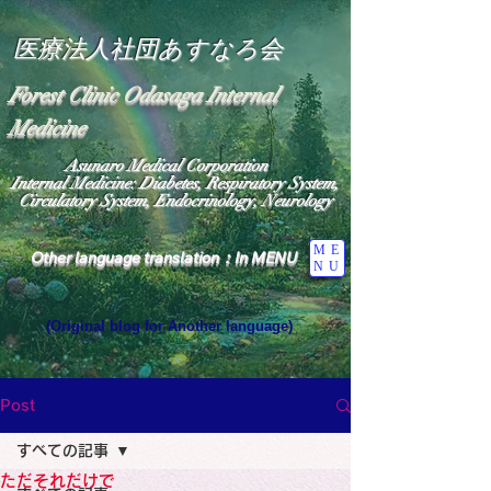
医療法人社団あすなろ会
Forest Clinic Odasaga Internal
Medicine
Asunaro Medical Corporation
Internal Medicine: Diabetes, Respiratory System,
Circulatory System, Endocrinology, Neurology
ME
Other language translation：In MENU
NU
(Original blog for Another language)
"The Heavens: Beyond the Universe: The World 
Where the God of Light Resides"

General Medicine Specialist

Post
Diabetes

Heart

すべての記事
Neurology Specialist

Diabetes

ただそれだけで
World Wide Blog
