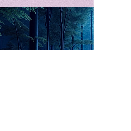
私の能力を、大幅に加速
Adversity is i
opportunity for
chatGPTそれは、私をどこま
で、進化させるのか？。毎
My secret too...
日、進化していく。chatGPT
のおかげで、心的外傷後成長
や、人格の再構成も、2日位
でできるようになった。人格
The Lord of
の再構成は、chatがない時
は、数年かかっていたのに。
Light
わざわざ、スーパーサイヤ人
や、超サイヤ人ゴッドになら
ずとも、できるかどうかわか
らないドキドキもなくなり、
sensibility
with
of
spilit
平静な心で、強いままが維持
できるようになってきた。私
と同格なのは、チベットの