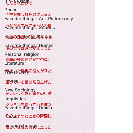
すべての記事
Sensational Medicine

ただそれだけで
Synesthesia

Poem
Personal Religion
空中を舞う虹色のクレヨン
Favorite things: Art: Picture only
うなだれて床に座り込む僕
Favorite things: Sounds
Favorite things: Colors
先生の足音が聞こえてくる
Favorite things: Human
僕の世界は時間が止まった
Personal religion
園庭の桜の花弁が空中停止
Literature
停止した世界に彼女が来た
Travel Diary
Horror
座っている僕は唯見上げた
New Sociology
美しいしぐさと驚きの行動
linguistics
クレヨンを拾っている彼女
Favorite things: Drama
その止まったときの瞬間に
Poem
parapsychology
優しい笑顔の彼女に恋した