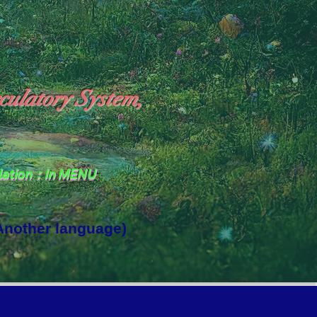
culatory System,
slation：In MENU
 Another language)