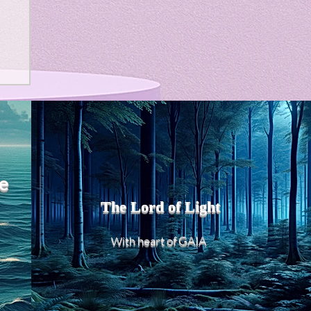
e
The Lord of Light
heart of GAIA
With