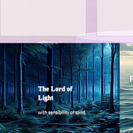
Title: Death Affirmation as
私の能力を
a Generator of Mental
chatGPT
で、進化させ
Vitality
Title: Death Affirmation as a
進化していく。
Generator of Mental Vitality
げで、心的外
AbstractThis paper argues
The Lord of
の再構成も、
that “death affirmation” is
Light
になった。人
fundamentally different from
chatがな
the classical psychological
sensibility
with
of
spilit
いたのに。わ
concept of “death
サイヤ人や、
acceptance.”
にならずとも