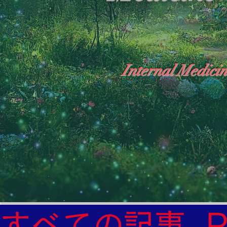
Internal Medicin
"The Heavens: Beyond the Universe: The Wo
General Medicine Specialist

Diabetes

Heart

すべての記事
Neurology Specialist
