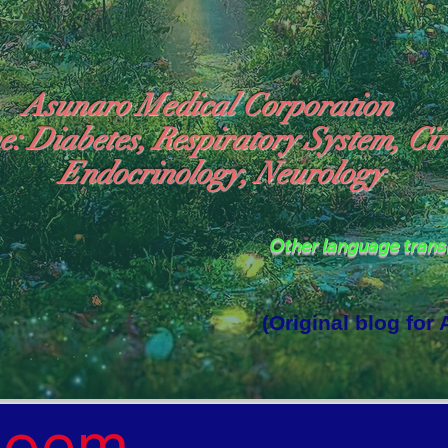
Asunaro Medical Corporation
e: Diabetes, Respiratory System, Cir
Endocrinology, Neurology
Other language tran
(Original blog for
rld Where the God of Light Resides"

Poem