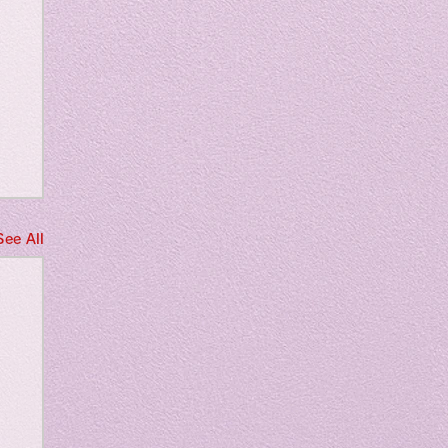
m
See All