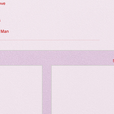
Horror
ve
s
y
linguistics
 Man
gs: Drama
Poe
gy