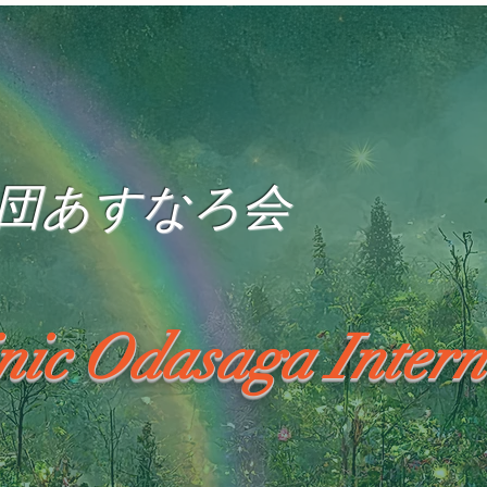
団あすなろ会
inic Odasaga Intern