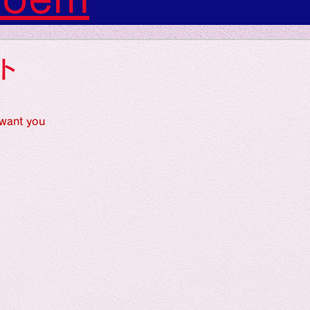
s: Art: Picture
ト
gs: Sounds
ant you
gs: Colors
ngs: Human
gion
Literature