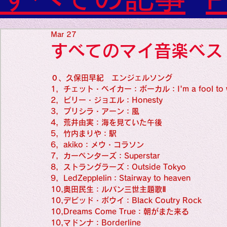
Diabetes

World Wide Blog

Favorite thing
Sensational Medicine

Mar 27
Synesthesia

すべてのマイ音楽ベス
Personal Religion
Favorite thin
０、久保田早紀　エンジェルソング
1，チェット・ベイカー：ボーカル：I'm a fool to w
2，ビリー・ジョエル：Honesty
Favorite thin
3,  プリシラ・アーン：風
4，荒井由実：海を見ていた午後
5，竹内まりや：駅
6，akiko：メウ・コラソン
Favorite thi
7,  カーペンターズ：Superstar
8,  ストラングラーズ：Outside Tokyo
9,  LedZepplelin：Stairway to heaven
Personal reli
10,奥田民生：ルパン三世主題歌Ⅱ
10,デビッド・ボウイ：Black Coutry Rock
10,Dreams Come True：朝がまた来る
10,マドンナ：Borderline