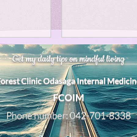
、大幅に加速
Adversity is indeed an
Get my daily tips on mindful living
opportunity for growth.
それは、私をどこま
るのか？。毎日、
My secret too....
Forest Clinic Odasaga Internal Medicin
chatGPTのおか
傷後成長や、人格
2日位でできるよう
FCOIM
格の再構成は、
い時は、数年かかって
Phone number: 042-701-8338
ざわざ、スーパー
超サイヤ人ゴッド
、できるかどうか