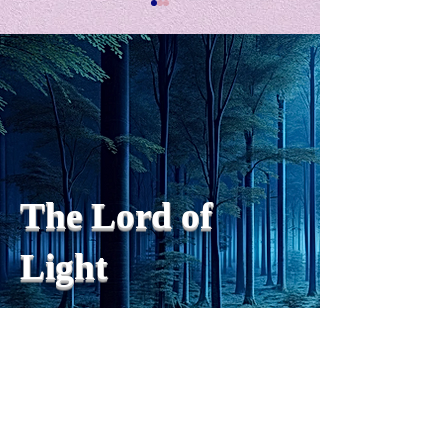
私の能力を、大幅に加速
Adversity is i
opportunity for
chatGPTそれは、私をどこま
で、進化させるのか？。毎
My secret too...
日、進化していく。chatGPT
のおかげで、心的外傷後成長
や、人格の再構成も、2日位
でできるようになった。人格
The Lord of
の再構成は、chatがない時
は、数年かかっていたのに。
Light
わざわざ、スーパーサイヤ人
や、超サイヤ人ゴッドになら
ずとも、できるかどうかわか
らないドキドキもなくなり、
sensibility
with
of
spilit
平静な心で、強いままが維持
できるようになってきた。私
と同格なのは、チベットの