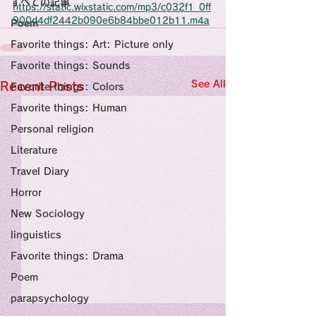
すべての記事
Sensational Medicine

https://static.wixstatic.com/mp3/c032f1_0ff
Synesthesia

900d4df2442b090e6b84bbe012b11.m4a
Poem
Personal Religion
Favorite things: Art: Picture only
Favorite things: Sounds
See All
Recent Posts
Favorite things: Colors
Favorite things: Human
Personal religion
Literature
Travel Diary
Horror
New Sociology
linguistics
Favorite things: Drama
Poem
parapsychology