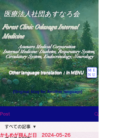
医療法人社団あすなろ会
Forest Clinic Odasaga Internal
Medicine
Asunaro Medical Corporation
Internal Medicine: Diabetes, Respiratory System,
Circulatory System, Endocrinology, Neurology
ME
Other language translation：In MENU
NU
(Original blog for Another language)
"The Heavens: Beyond the Universe: The World 
Where the God of Light Resides"

General Medicine Specialist

Post
Diabetes

Heart

すべての記事
Neurology Specialist

Diabetes

かもめが翔んだ日 2024-05-26
World Wide Blog
