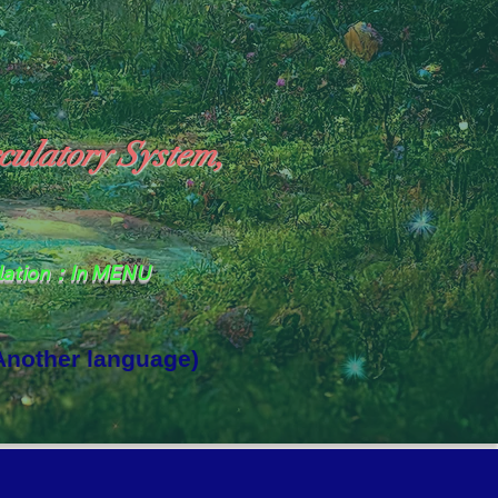
culatory System,
slation：In MENU
 Another language)