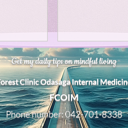
、大幅に加速
Adversity is indeed an
Get my daily tips on mindful living
opportunity for growth.
それは、私をどこま
るのか？。毎日、
My secret too....
Forest Clinic Odasaga Internal Medicin
chatGPTのおか
傷後成長や、人格
2日位でできるよう
FCOIM
格の再構成は、
い時は、数年かかって
Phone number: 042-701-8338
ざわざ、スーパー
超サイヤ人ゴッド
、できるかどうか