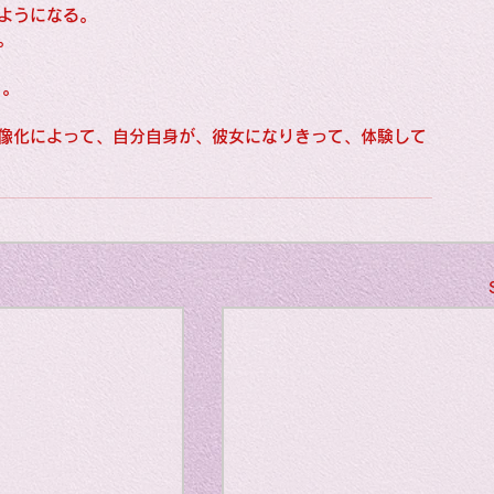
Horror
ようになる。
。
く。
y
linguistics
像化によって、自分自身が、彼女になりきって、体験して
gs: Drama
Poe
gy