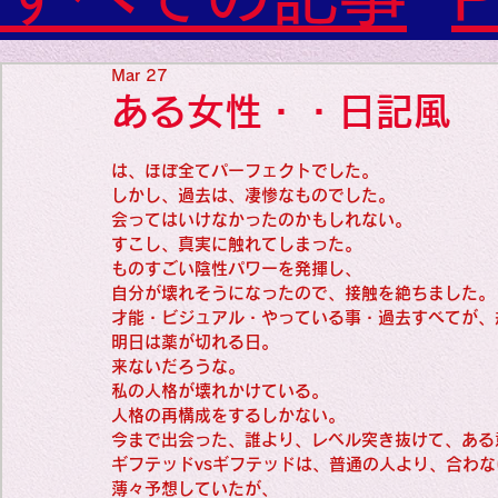
Diabetes

World Wide Blog

Favorite thing
Sensational Medicine

Mar 27
Synesthesia

ある女性・・日記風
Personal Religion
Favorite thin
は、ほぼ全てパーフェクトでした。
しかし、過去は、凄惨なものでした。
会ってはいけなかったのかもしれない。
Favorite thin
すこし、真実に触れてしまった。
ものすごい陰性パワーを発揮し、
自分が壊れそうになったので、接触を絶ちました。
才能・ビジュアル・やっている事・過去すべてが、
Favorite thi
明日は薬が切れる日。
来ないだろうな。
私の人格が壊れかけている。
Personal reli
人格の再構成をするしかない。
今まで出会った、誰より、レベル突き抜けて、ある
ギフテッドvsギフテッドは、普通の人より、合わな
薄々予想していたが、