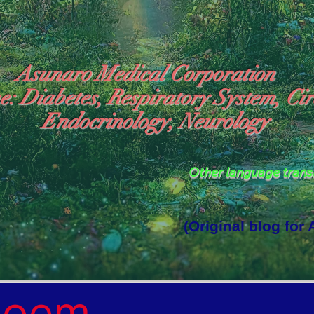
Asunaro Medical Corporation
e: Diabetes, Respiratory System, Cir
Endocrinology, Neurology
Other language tran
(Original blog for
rld Where the God of Light Resides"

Poem