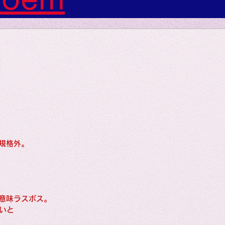
s: Art: Picture
gs: Sounds
gs: Colors
規格外。
ngs: Human
gion
Literature
意味ラスボス。
いと