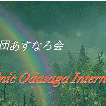
団あすなろ会
inic Odasaga Intern