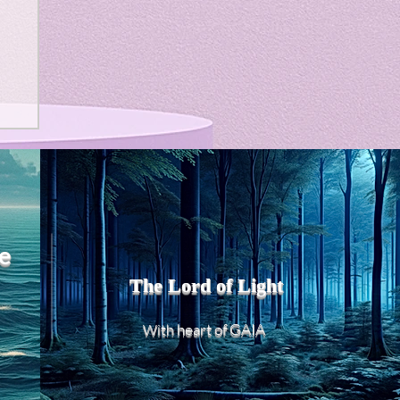
e
The Lord of Light
heart of GAIA
With