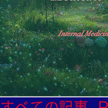
Internal Medicin
"The Heavens: Beyond the Universe: The Wo
General Medicine Specialist

Diabetes

Heart

すべての記事
Neurology Specialist
