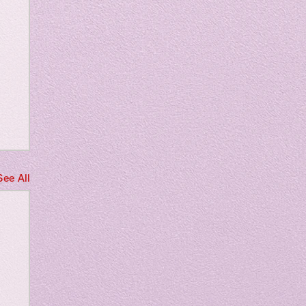
m
See All