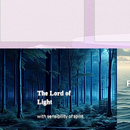
Title: Death Affirmation as
私の能力を
a Generator of Mental
chatGPT
で、進化させ
Vitality
Title: Death Affirmation as a
進化していく。
Generator of Mental Vitality
げで、心的外
AbstractThis paper argues
The Lord of
の再構成も、
that “death affirmation” is
Light
になった。人
fundamentally different from
chatがな
the classical psychological
sensibility
with
of
spilit
いたのに。わ
concept of “death
サイヤ人や、
acceptance.”
にならずとも