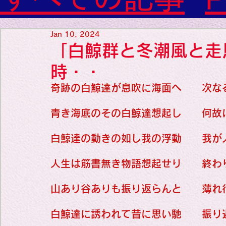
Diabetes

World Wide Blog

Favorite thing
Sensational Medicine

Jan 10, 2024
Synesthesia

「白鯨群と冬潮風と走
Personal Religion
Favorite thin
時・・
奇跡の白鯨達が息吹に海面へ　　次な
Favorite thin
青き海底のその白鯨達想起し　　何故
白鯨達の動きの如し我の浮動　　我が
Favorite thi
人生は筋書無き物語想起せり　　終わ
山あり谷ありも振り返らんと　　薄れ
Personal reli
白鯨達に誘われて昔に思い馳　　振り