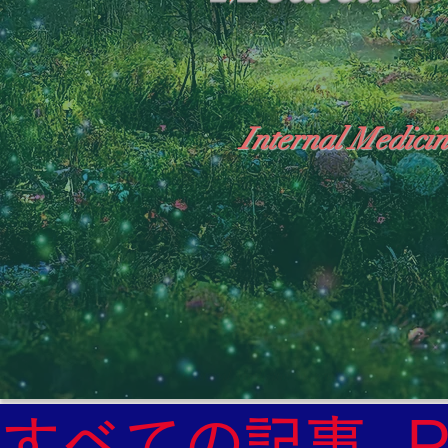
Internal Medicin
"The Heavens: Beyond the Universe: The Wo
General Medicine Specialist

Diabetes

Heart

すべての記事
Neurology Specialist
