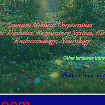
Asunaro Medical Corporation
e: Diabetes, Respiratory System, Cir
Endocrinology, Neurology
Other language tran
(Original blog for
rld Where the God of Light Resides"

Poem