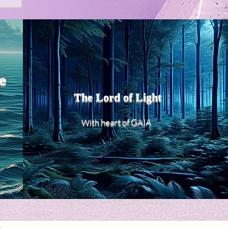
e
The Lord of Light
heart of GAIA
With