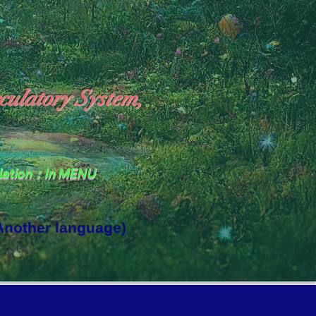
culatory System,
slation：In MENU
 Another language)