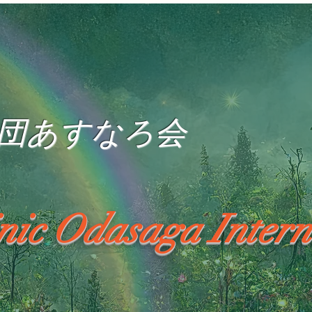
団あすなろ会
inic Odasaga Intern