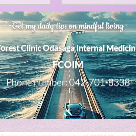
、大幅に加速
Adversity is indeed an
Get my daily tips on mindful living
opportunity for growth.
それは、私をどこま
るのか？。毎日、
My secret too....
Forest Clinic Odasaga Internal Medicin
chatGPTのおか
傷後成長や、人格
2日位でできるよう
FCOIM
格の再構成は、
い時は、数年かかって
Phone number: 042-701-8338
ざわざ、スーパー
超サイヤ人ゴッド
、できるかどうか
キドキもなくな
で、強いままが維
になってきた。私
、チベットの