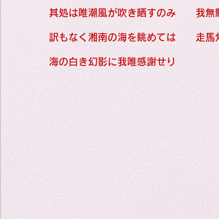
Travel Diary
其処は唯潮風が吹き晒すのみ　　我無
訳もなく湘南の海を眺めては　　走馬
New Sociolog
海の白き幻影に我唯感謝せり
Favorite thin
parapsycholo