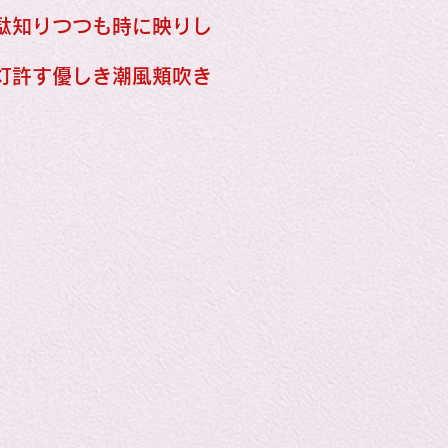
Horror
駄知りつつも時に映りし
灯許す優しき潮風頬吹き
y
linguistics
gs: Drama
Poe
gy