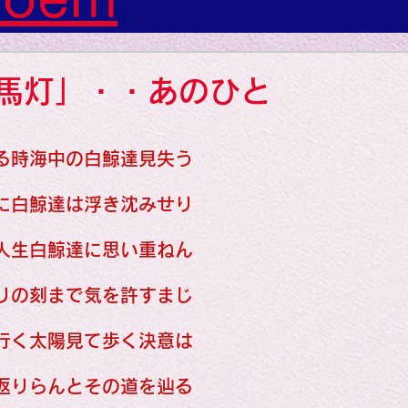
s: Art: Picture
馬灯」・・あのひと
gs: Sounds
る時海中の白鯨達見失う
gs: Colors
に白鯨達は浮き沈みせり
人生白鯨達に思い重ねん
ngs: Human
りの刻まで気を許すまじ
行く太陽見て歩く決意は
gion
Literature
返りらんとその道を辿る