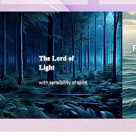
Title: Death Affirmation as
私の能力を
a Generator of Mental
chatGPT
で、進化させ
Vitality
Title: Death Affirmation as a
進化していく。
Generator of Mental Vitality
げで、心的外
AbstractThis paper argues
The Lord of
の再構成も、
that “death affirmation” is
Light
になった。人
fundamentally different from
chatがな
the classical psychological
sensibility
with
of
spilit
いたのに。わ
concept of “death
サイヤ人や、
acceptance.”
にならずとも
わからないド
り、平静な心
持できるよう
と同格なのは