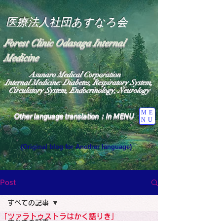
医療法人社団あすなろ会
Forest Clinic Odasaga Internal
Medicine
Asunaro Medical Corporation
Internal Medicine: Diabetes, Respiratory System,
Circulatory System, Endocrinology, Neurology
ME
Other language translation：In MENU
NU
(Original blog for Another language)
"The Heavens: Beyond the Universe: The World 
Where the God of Light Resides"

General Medicine Specialist

Post
Diabetes

Heart

すべての記事
Neurology Specialist

Diabetes

「ツァラトゥストラはかく語りき」
World Wide Blog
