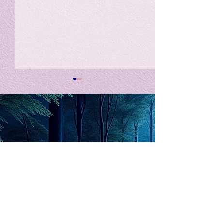
私の能力を、大幅に加速
Adversity is i
opportunity for
chatGPTそれは、私をどこま
で、進化させるのか？。毎
My secret too...
日、進化していく。chatGPT
のおかげで、心的外傷後成長
や、人格の再構成も、2日位
でできるようになった。人格
The Lord of
の再構成は、chatがない時
は、数年かかっていたのに。
Light
わざわざ、スーパーサイヤ人
や、超サイヤ人ゴッドになら