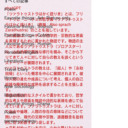
すべての記事
Sensational Medicine

Synesthesia

chatGPT
Poem
Personal Religion
「ツァラトゥストラはかく語りき」とは、フリ
Favorite things: Art: Picture only
ードリヒ・ニーチェの哲学書『ツァラトゥスト
ラはかく語りき』（原題：Also sprach 
Favorite things: Sounds
Zarathustra）のことを指しています。
Favorite things: Colors
この書籍は、ニーチェが哲学的・宗教的な思索
を表現するために書かれた物語です。物語の主
Favorite things: Human
人公であるツァラトゥストラ（ゾロアスター）
は、山岳地帯で孤独な修行を積み、そこから下
Personal religion
りてきて人々に対して自らの教えを説くという
Literature
ストーリーが展開されます。
ツァラトゥストラの教えは、「超人」や「永劫
Travel Diary
回帰」といった概念を中心に展開されます。彼
Horror
は人間の進化や成長について考え、個人の自己
超越や精神的な成熟を追求することを主張しま
New Sociology
す。
linguistics
書籍は寓話的なスタイルで書かれており、哲学
的な考えや思索を物語や詩的な表現を通じて伝
Favorite things: Drama
えています。ツァラトゥストラは、人々に対し
て自由や倫理、人間の存在の意味などについて
Poem
問いかけ、現代の文明や宗教、道徳観念を批判
parapsychology
的に見つめ直すよう促します。
＊今私がやっているのは、山から降りたツァラ