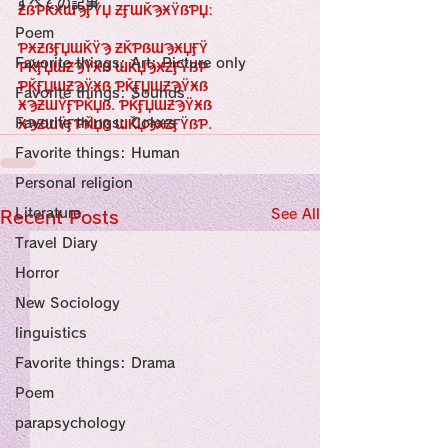
すべての記事
Sensational Medicine

ƵẞƤǨӾƜϠӺŸЏ ƵӺƜǨϠӾŸẞƤЏ:
Synesthesia

Poem
Personal Religion
ƤӾƵẞӺЏƜǨŸϠ ƵǨƤẞƜϠӾЏӺŸ 
Favorite things: Art: Picture only
ƤǨӺЏƜƵϠŸӾẞ ƜǨЏϠӾƵӺŸẞƤ 
ƤǨӺЏƜƵϠŸӾẞ ƤǨӺЏƜƵϠŸӾẞ 
Favorite things: Sounds
ӾϠƵƜŸӺƤǨЏẞ. ƤǨӺЏƜƵϠŸӾẞ 
Favorite things: Colors
ӾϠƵƜŸӺƤǨЏẞ ƜǨЏϠӾƵӺŸẞƤ.
Favorite things: Human
Personal religion
Literature
See All
Recent Posts
Travel Diary
Horror
New Sociology
linguistics
Favorite things: Drama
Poem
parapsychology