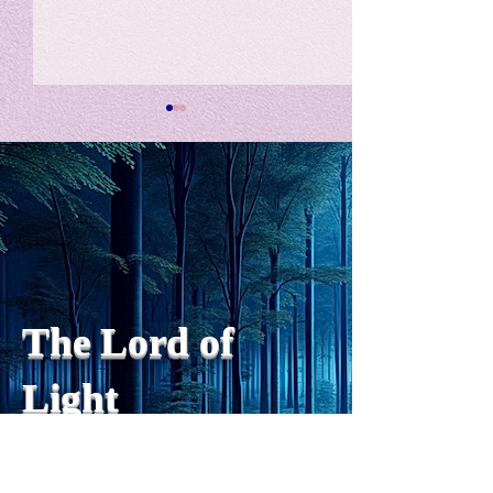
私の能力を、大幅に加速
Adversity is i
opportunity for
chatGPTそれは、私をどこま
で、進化させるのか？。毎
My secret too...
日、進化していく。chatGPT
のおかげで、心的外傷後成長
や、人格の再構成も、2日位
でできるようになった。人格
The Lord of
の再構成は、chatがない時
は、数年かかっていたのに。
Light
わざわざ、スーパーサイヤ人
や、超サイヤ人ゴッドになら
ずとも、できるかどうかわか
らないドキドキもなくなり、
sensibility
with
of
spilit