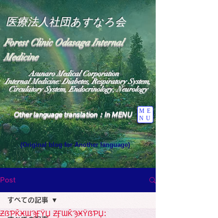
医療法人社団あすなろ会
Forest Clinic Odasaga Internal
Medicine
Asunaro Medical Corporation
Internal Medicine: Diabetes, Respiratory System,
Circulatory System, Endocrinology, Neurology
ME
Other language translation：In MENU
NU
(Original blog for Another language)
"The Heavens: Beyond the Universe: The World 
Where the God of Light Resides"

General Medicine Specialist

Post
Diabetes

Heart

すべての記事
Neurology Specialist

Diabetes

ƵẞƤǨӾƜϠӺŸЏ ƵӺƜǨϠӾŸẞƤЏ:
World Wide Blog
